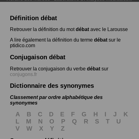
Définition débat
Retrouver la définition du mot
débat
avec le Larousse
A lire également la définition du terme
débat
sur le
ptidico.com
Conjugaison débat
Retrouver la conjugaison du verbe
débat
sur
conjugons.fr
Dictionnaire des synonymes
Classement par ordre alphabétique des
synonymes
A
B
C
D
E
F
G
H
I
J
K
L
M
N
O
P
Q
R
S
T
U
V
W
X
Y
Z