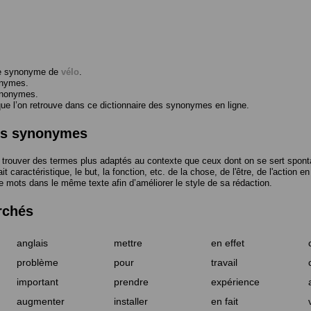
me synonyme de
vélo
.
onymes.
ynonymes.
 l’on retrouve dans ce dictionnaire des synonymes en ligne.
des synonymes
trouver des termes plus adaptés au contexte que ceux dont on se sert spont
t caractéristique, le but, la fonction, etc. de la chose, de l'être, de l'action e
e mots dans le même texte afin d’améliorer le style de sa rédaction.
rchés
anglais
mettre
en effet
problème
pour
travail
important
prendre
expérience
augmenter
installer
en fait