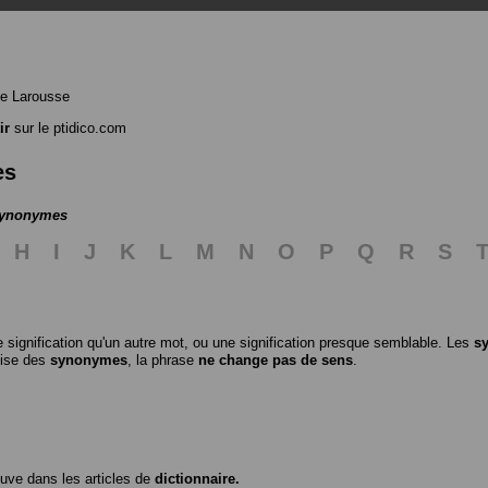
e Larousse
ir
sur le ptidico.com
es
 synonymes
H
I
J
K
L
M
N
O
P
Q
R
S
 signification qu'un autre mot, ou une signification presque semblable. Les
s
ilise des
synonymes
, la phrase
ne change pas de sens
.
ouve dans les articles de
dictionnaire.