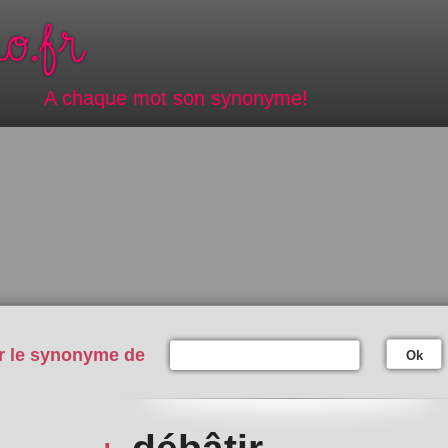
A chaque mot son synonyme!
r le synonyme de
Ok