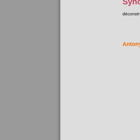
Syn
déconstr
Anton