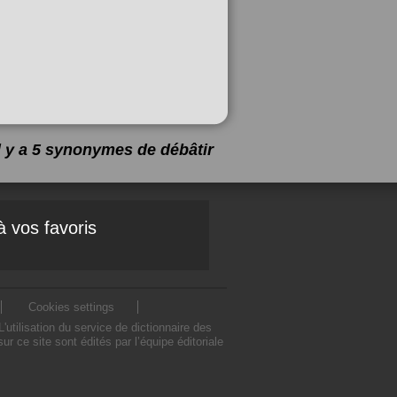
Il y a 5 synonymes de
débâtir
à vos favoris
Cookies settings
tilisation du service de dictionnaire des
 ce site sont édités par l’équipe éditoriale