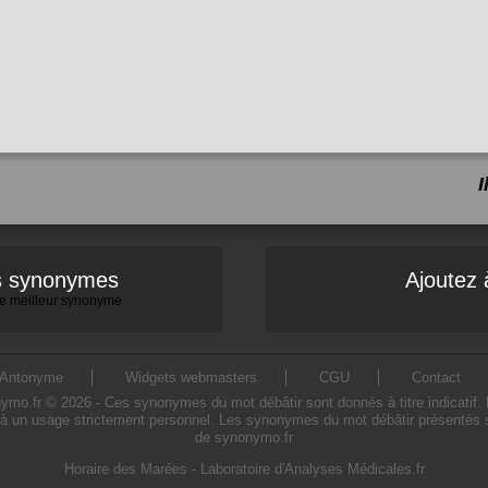
es synonymes
Ajoutez 
 le meilleur synonyme
Antonyme
Widgets webmasters
CGU
Contact
o.fr © 2026 - Ces synonymes du mot débâtir sont donnés à titre indicatif. L'u
à un usage strictement personnel. Les synonymes du mot débâtir présentés sur
de synonymo.fr
Horaire des Marées
-
Laboratoire d'Analyses Médicales.fr