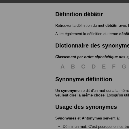
Définition débâtir
Retrouver la définition du mot
débâtir
avec l
A lire également la définition du terme
débât
Dictionnaire des synonym
Classement par ordre alphabétique des
A
B
C
D
E
F
G
Synonyme définition
Un
synonyme
se dit d'un mot qui a la même
veulent dire la même chose
. Lorsqu’on ut
Usage des synonymes
Synonymes
et
Antonymes
servent à:
Définir un mot. C’est pourquoi on les tr