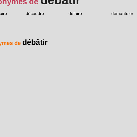
débâtir
onymes de
uire
découdre
défaire
démanteler
débâtir
ymes de