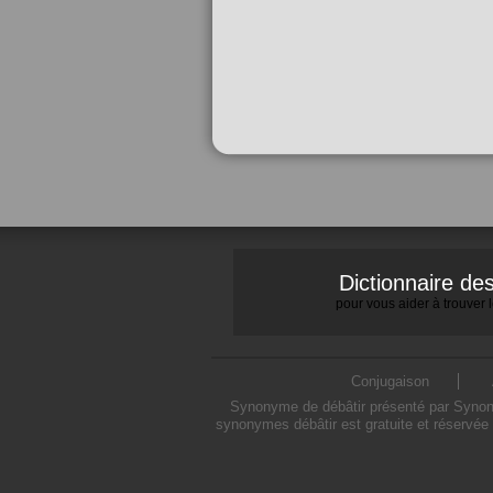
Dictionnaire d
pour vous aider à trouver
Conjugaison
Synonyme de débâtir présenté par Synonym
synonymes débâtir est gratuite et réservée 