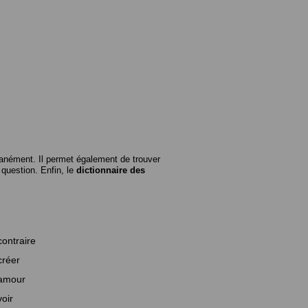
anément. Il permet également de trouver
n question. Enfin, le
dictionnaire des
contraire
créer
amour
voir