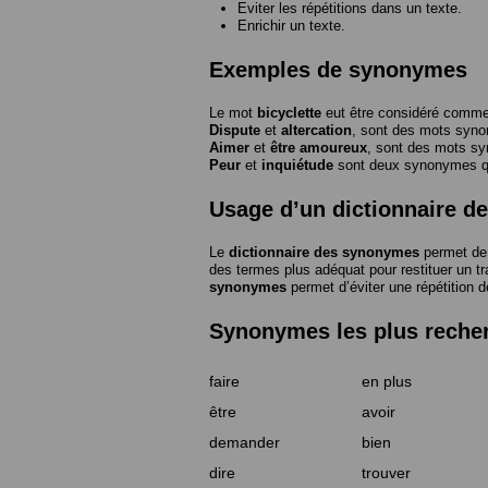
Eviter les répétitions dans un texte.
Enrichir un texte.
Exemples de synonymes
Le mot
bicyclette
eut être considéré com
Dispute
et
altercation
, sont des mots syn
Aimer
et
être amoureux
, sont des mots s
Peur
et
inquiétude
sont deux synonymes que
Usage d’un dictionnaire 
Le
dictionnaire des synonymes
permet de 
des termes plus adéquat pour restituer un trai
synonymes
permet d’éviter une répétition d
Synonymes les plus reche
faire
en plus
être
avoir
demander
bien
dire
trouver