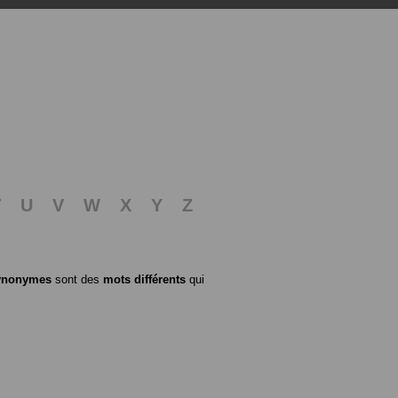
T
U
V
W
X
Y
Z
ynonymes
sont des
mots différents
qui