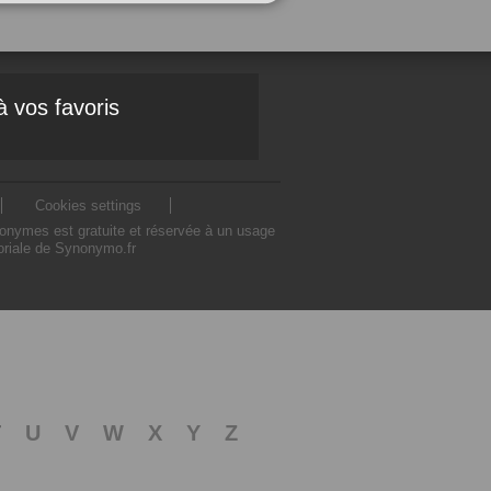
à vos favoris
Cookies settings
nonymes est gratuite et réservée à un usage
toriale de Synonymo.fr
T
U
V
W
X
Y
Z