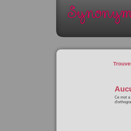
Trouve
Aucu
Ce mot a 
d'orthogr