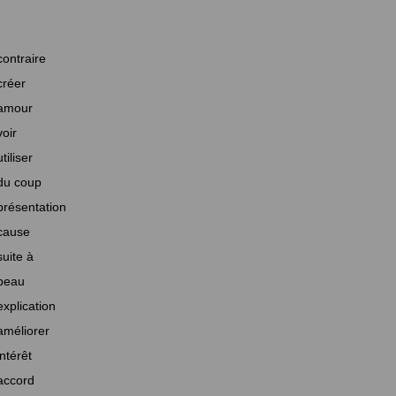
contraire
créer
amour
voir
utiliser
du coup
présentation
cause
suite à
beau
explication
améliorer
intérêt
accord