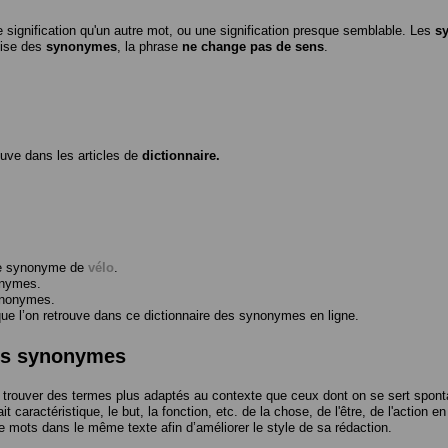
 signification qu'un autre mot, ou une signification presque semblable. Les
s
ilise des
synonymes
, la phrase
ne change pas de sens
.
ouve dans les articles de
dictionnaire.
me synonyme de
vélo
.
onymes.
ynonymes.
 l’on retrouve dans ce dictionnaire des synonymes en ligne.
des synonymes
trouver des termes plus adaptés au contexte que ceux dont on se sert spont
t caractéristique, le but, la fonction, etc. de la chose, de l'être, de l'action e
e mots dans le même texte afin d’améliorer le style de sa rédaction.