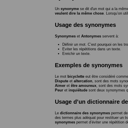
Un
synonyme
se dit d'un mot qui a la même
veulent dire la même chose
. Lorsqu’on ut
Usage des synonymes
Synonymes
et
Antonymes
servent à:
Définir un mot. C’est pourquoi on les tr
Eviter les répétitions dans un texte.
Enrichir un texte.
Exemples de synonymes
Le mot
bicyclette
eut être considéré com
Dispute
et
altercation
, sont des mots syn
Aimer
et
être amoureux
, sont des mots s
Peur
et
inquiétude
sont deux synonymes que
Usage d’un dictionnaire 
Le
dictionnaire des synonymes
permet de 
des termes plus adéquat pour restituer un trai
synonymes
permet d’éviter une répétition d