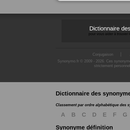
Dictionnaire d
pour vous aider à trouver
Conjugaison
Synonymo.fr © 2009 - 2026. Ces synonymes s
strictement personnel
Dictionnaire des synonym
Classement par ordre alphabétique des
A
B
C
D
E
F
G
Synonyme définition