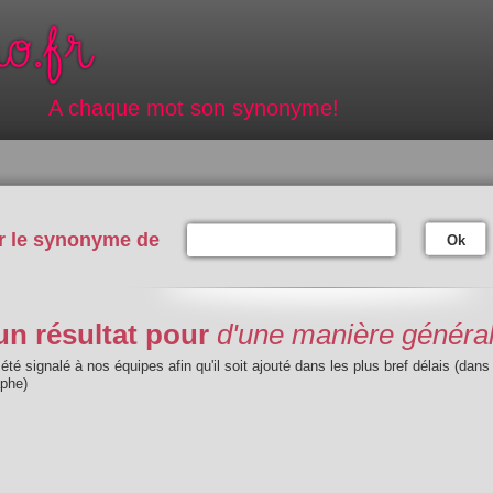
A chaque mot son synonyme!
r le synonyme de
Ok
n résultat pour
d'une manière généra
été signalé à nos équipes afin qu'il soit ajouté dans les plus bref délais (dans
aphe)