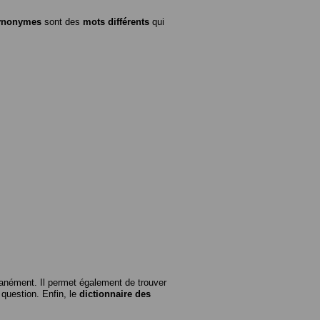
ynonymes
sont des
mots différents
qui
anément. Il permet également de trouver
n question. Enfin, le
dictionnaire des