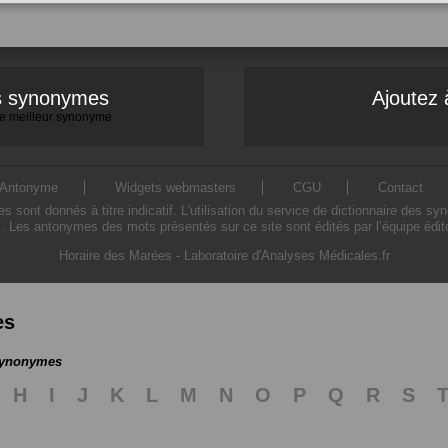
es synonymes
Ajoutez 
 le meilleur synonyme
Antonyme
Widgets webmasters
CGU
Contact
ont donnés à titre indicatif. L'utilisation du service de dictionnaire des sy
. Les antonymes des mots présentés sur ce site sont édités par l’équipe édi
Horaire des Marées
-
Laboratoire d'Analyses Médicales.fr
es
 synonymes
H
I
J
K
L
M
N
O
P
Q
R
S