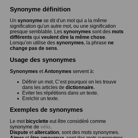
Synonyme définition
Un
synonyme
se dit d'un mot qui a la même
signification qu'un autre mot, ou une signification
presque semblable. Les
synonymes
sont des
mots
différents
qui
veulent dire la même chose
.
Lorsqu’on utilise des
synonymes
, la phrase
ne
change pas de sens
.
Usage des synonymes
Synonymes
et
Antonymes
servent à:
Définir un mot. C’est pourquoi on les trouve
dans les articles de
dictionnaire.
Eviter les répétitions dans un texte.
Enrichir un texte.
Exemples de synonymes
Le mot
bicyclette
eut être considéré comme
synonyme de
vélo
.
Dispute
et
altercation
, sont des mots synonymes.
Aimer
et
être amoureux
, sont des mots synonymes.