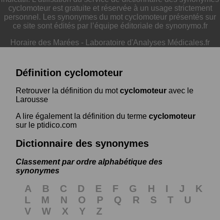
cyclomoteur est gratuite et réservée à un usage strictement
personnel. Les synonymes du mot cyclomoteur présentés sur
ce site sont édités par l’équipe éditoriale de synonymo.fr
Horaire des Marées
-
Laboratoire d'Analyses Médicales.fr
Définition cyclomoteur
Retrouver la définition du mot
cyclomoteur
avec le
Larousse
A lire également la définition du terme
cyclomoteur
sur le ptidico.com
Dictionnaire des synonymes
Classement par ordre alphabétique des
synonymes
A
B
C
D
E
F
G
H
I
J
K
L
M
N
O
P
Q
R
S
T
U
V
W
X
Y
Z