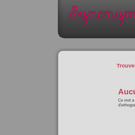
Trouve
Aucu
Ce mot a 
d'orthogr