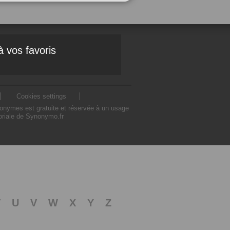
à vos favoris
Cookies settings
nonymes est gratuite et réservée à un usage
toriale de Synonymo.fr
T
U
V
W
X
Y
Z