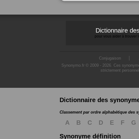
Dictionnaire d
pour vous aider à trouver
Conjugaison
Synonymo.fr © 2009 - 2026. Ces synonymes s
strictement personnel
Dictionnaire des synonym
Classement par ordre alphabétique des
A
B
C
D
E
F
G
Synonyme définition