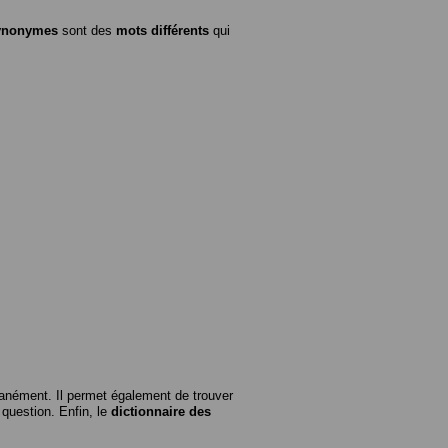
ynonymes
sont des
mots différents
qui
anément. Il permet également de trouver
n question. Enfin, le
dictionnaire des