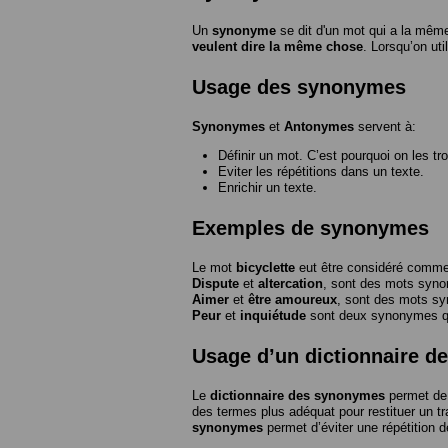
Un
synonyme
se dit d'un mot qui a la même
veulent dire la même chose
. Lorsqu’on ut
Usage des synonymes
Synonymes
et
Antonymes
servent à:
Définir un mot. C’est pourquoi on les tr
Eviter les répétitions dans un texte.
Enrichir un texte.
Exemples de synonymes
Le mot
bicyclette
eut être considéré com
Dispute
et
altercation
, sont des mots syn
Aimer
et
être amoureux
, sont des mots s
Peur
et
inquiétude
sont deux synonymes que
Usage d’un dictionnaire 
Le
dictionnaire des synonymes
permet de 
des termes plus adéquat pour restituer un trai
synonymes
permet d’éviter une répétition d