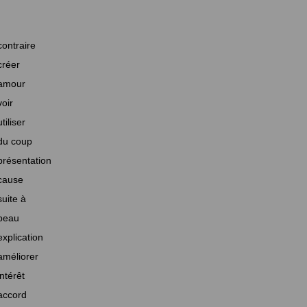
contraire
créer
amour
voir
utiliser
du coup
présentation
cause
suite à
beau
explication
améliorer
intérêt
accord