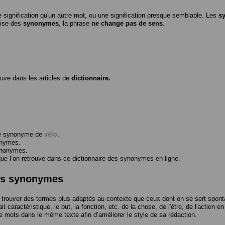
 signification qu'un autre mot, ou une signification presque semblable. Les
s
ilise des
synonymes
, la phrase
ne change pas de sens
.
ouve dans les articles de
dictionnaire.
me synonyme de
vélo
.
onymes.
ynonymes.
 l’on retrouve dans ce dictionnaire des synonymes en ligne.
des synonymes
trouver des termes plus adaptés au contexte que ceux dont on se sert spont
t caractéristique, le but, la fonction, etc. de la chose, de l'être, de l'action e
e mots dans le même texte afin d’améliorer le style de sa rédaction.