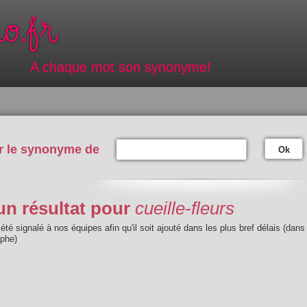
A chaque mot son synonyme!
r le synonyme de
Ok
n résultat pour
cueille-fleurs
été signalé à nos équipes afin qu'il soit ajouté dans les plus bref délais (dans
aphe)