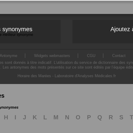
es synonymes
Ajoutez 
 le meilleur synonyme
Antonyme
Widgets webmasters
CGU
Contact
ont donnés à titre indicatif. L'utilisation du service de dictionnaire des sy
. Les antonymes des mots présentés sur ce site sont édités par l’équipe édi
Horaire des Marées
-
Laboratoire d'Analyses Médicales.fr
es
 synonymes
H
I
J
K
L
M
N
O
P
Q
R
S