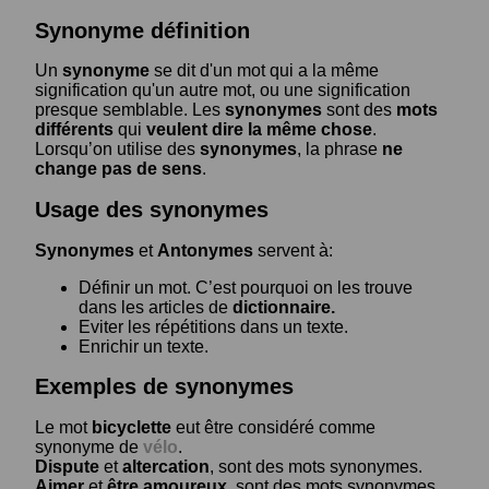
Synonyme définition
Un
synonyme
se dit d'un mot qui a la même
signification qu'un autre mot, ou une signification
presque semblable. Les
synonymes
sont des
mots
différents
qui
veulent dire la même chose
.
Lorsqu’on utilise des
synonymes
, la phrase
ne
change pas de sens
.
Usage des synonymes
Synonymes
et
Antonymes
servent à:
Définir un mot. C’est pourquoi on les trouve
dans les articles de
dictionnaire.
Eviter les répétitions dans un texte.
Enrichir un texte.
Exemples de synonymes
Le mot
bicyclette
eut être considéré comme
synonyme de
vélo
.
Dispute
et
altercation
, sont des mots synonymes.
Aimer
et
être amoureux
, sont des mots synonymes.