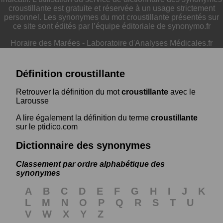
croustillante est gratuite et réservée à un usage strictement
personnel. Les synonymes du mot croustillante présentés sur
ce site sont édités par l’équipe éditoriale de synonymo.fr
Horaire des Marées
-
Laboratoire d'Analyses Médicales.fr
Définition croustillante
Retrouver la définition du mot
croustillante
avec le
Larousse
A lire également la définition du terme
croustillante
sur le ptidico.com
Dictionnaire des synonymes
Classement par ordre alphabétique des
synonymes
A
B
C
D
E
F
G
H
I
J
K
L
M
N
O
P
Q
R
S
T
U
V
W
X
Y
Z