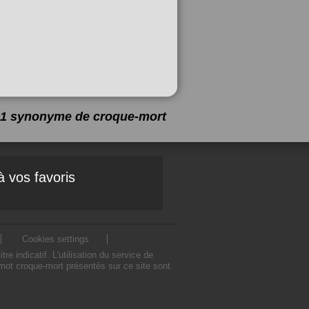
a 1 synonyme de
croque-mort
à vos favoris
Cookies settings
indicatif. L'utilisation du service de
mot croque-mort présentés sur ce site sont