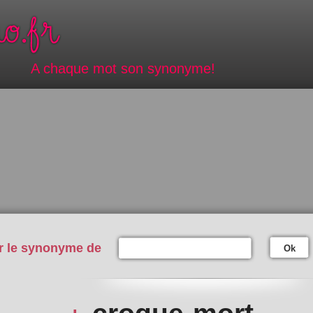
A chaque mot son synonyme!
r le synonyme de
Ok