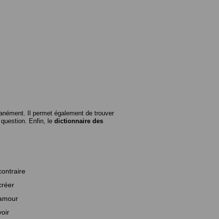
anément. Il permet également de trouver
n question. Enfin, le
dictionnaire des
contraire
créer
amour
voir