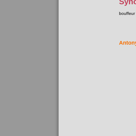
Syn
bouffeur
Anton