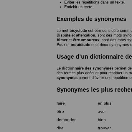
Eviter les répétitions dans un texte.
Enrichir un texte.
Exemples de synonymes
Le mot
bicyclette
eut être considéré com
Dispute
et
altercation
, sont des mots syn
Aimer
et
être amoureux
, sont des mots s
Peur
et
inquiétude
sont deux synonymes que
Usage d’un dictionnaire 
Le
dictionnaire des synonymes
permet de 
des termes plus adéquat pour restituer un trai
synonymes
permet d’éviter une répétition d
Synonymes les plus reche
faire
en plus
être
avoir
demander
bien
dire
trouver