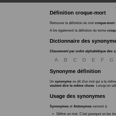
Définition croque-mort
Retrouver la définition du mot
croque-mort
A lire également la définition du terme
croq
Dictionnaire des synonym
Classement par ordre alphabétique des
A
B
C
D
E
F
G
Synonyme définition
Un
synonyme
se dit d'un mot qui a la même
veulent dire la même chose
. Lorsqu’on ut
Usage des synonymes
Synonymes
et
Antonymes
servent à:
Définir un mot. C’est pourquoi on les tr