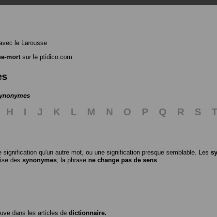
avec le Larousse
ue-mort
sur le ptidico.com
es
 synonymes
H
I
J
K
L
M
N
O
P
Q
R
S
 signification qu'un autre mot, ou une signification presque semblable. Les
s
ilise des
synonymes
, la phrase
ne change pas de sens
.
ouve dans les articles de
dictionnaire.