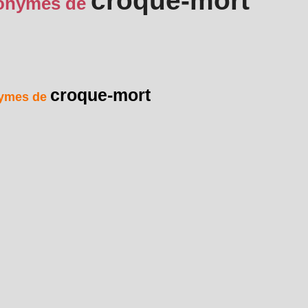
croque-mort
onymes de
croque-mort
ymes de