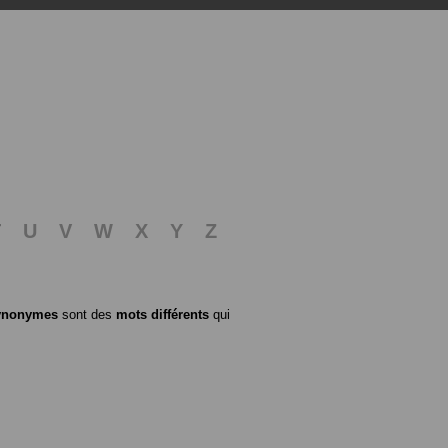
T
U
V
W
X
Y
Z
ynonymes
sont des
mots différents
qui