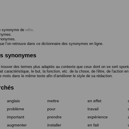
me synonyme de
vélo
.
onymes.
ynonymes.
 l’on retrouve dans ce dictionnaire des synonymes en ligne.
des synonymes
trouver des termes plus adaptés au contexte que ceux dont on se sert spont
t caractéristique, le but, la fonction, etc. de la chose, de l'être, de l'action e
e mots dans le même texte afin d’améliorer le style de sa rédaction.
rchés
anglais
mettre
en effet
problème
pour
travail
important
prendre
expérience
augmenter
installer
en fait