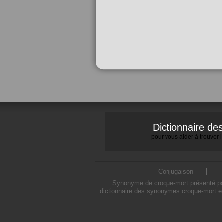
Dictionnaire d
pour vous aider à trouver
Conjugaison
Synonyme de croque-mort présenté par 
dictionnaire des synonymes croque-mort es