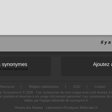
Il y 
es synonymes
Ajoutez 
 le meilleur synonyme
Antonyme
Widgets webmasters
CGU
Contact
Synonymo.fr © 2026 - Ces synonymes du mot croque-mort sont donnés à titre 
t gratuite et réservée à un usage strictement personnel. Les synonymes du 
édités par l’équipe éditoriale de synonymo.fr
Horaire des Marées
-
Laboratoire d'Analyses Médicales.fr