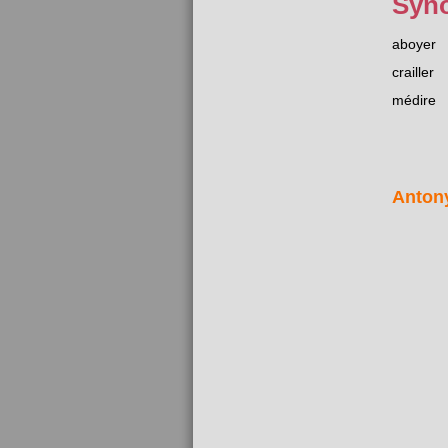
Syn
aboyer
crailler
médire
Anton