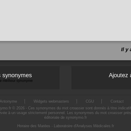
Il 
es synonymes
Ajoutez 
 le meilleur synonyme
Antonyme
Widgets webmasters
CGU
Contact
.fr © 2026 - Ces synonymes du mot croasser sont donnés à titre indicatif. L
rvée à un usage strictement personnel. Les synonymes du mot croasser présen
éditoriale de synonymo.fr
Horaire des Marées
-
Laboratoire d'Analyses Médicales.fr