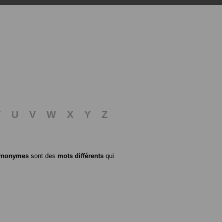
T
U
V
W
X
Y
Z
ynonymes
sont des
mots différents
qui