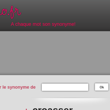
A chaque mot son synonyme!
r le synonyme de
Ok