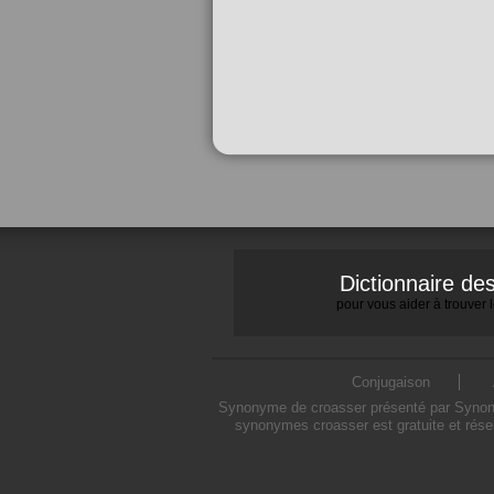
Dictionnaire d
pour vous aider à trouver
Conjugaison
Synonyme de croasser présenté par Synonymo
synonymes croasser est gratuite et rése