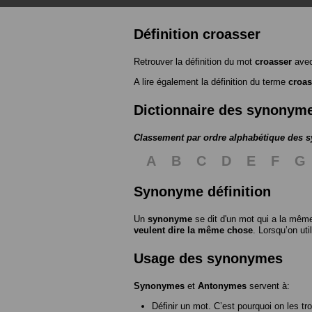
Définition croasser
Retrouver la définition du mot
croasser
avec
A lire également la définition du terme
croas
Dictionnaire des synonym
Classement par ordre alphabétique des
A
B
C
D
E
F
G
Synonyme définition
Un
synonyme
se dit d'un mot qui a la même
veulent dire la même chose
. Lorsqu’on ut
Usage des synonymes
Synonymes
et
Antonymes
servent à:
Définir un mot. C’est pourquoi on les tr