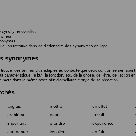
me synonyme de
vélo
.
onymes.
ynonymes.
 l’on retrouve dans ce dictionnaire des synonymes en ligne.
des synonymes
trouver des termes plus adaptés au contexte que ceux dont on se sert spont
t caractéristique, le but, la fonction, etc. de la chose, de l'être, de l'action e
e mots dans le même texte afin d’améliorer le style de sa rédaction.
rchés
anglais
mettre
en effet
problème
pour
travail
important
prendre
expérience
augmenter
installer
en fait