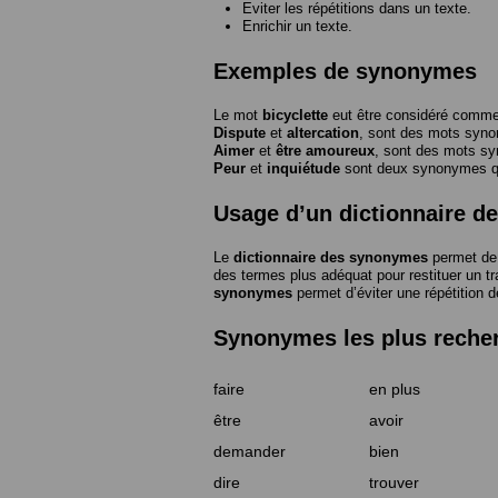
Eviter les répétitions dans un texte.
Enrichir un texte.
Exemples de synonymes
Le mot
bicyclette
eut être considéré com
Dispute
et
altercation
, sont des mots syn
Aimer
et
être amoureux
, sont des mots s
Peur
et
inquiétude
sont deux synonymes que
Usage d’un dictionnaire 
Le
dictionnaire des synonymes
permet de 
des termes plus adéquat pour restituer un trai
synonymes
permet d’éviter une répétition d
Synonymes les plus reche
faire
en plus
être
avoir
demander
bien
dire
trouver