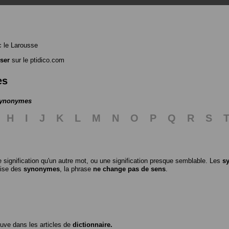
 le Larousse
ser
sur le ptidico.com
es
 synonymes
H
I
J
K
L
M
N
O
P
Q
R
S
 signification qu'un autre mot, ou une signification presque semblable. Les
s
ilise des
synonymes
, la phrase
ne change pas de sens
.
ouve dans les articles de
dictionnaire.