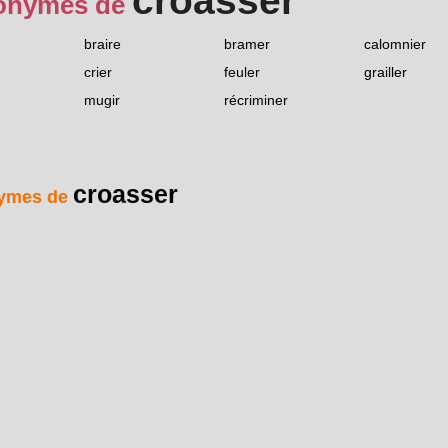
croasser
onymes de
braire
bramer
calomnier
crier
feuler
grailler
mugir
récriminer
croasser
ymes de