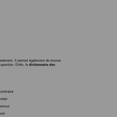
anément. Il permet également de trouver
n question. Enfin, le
dictionnaire des
contraire
créer
amour
voir