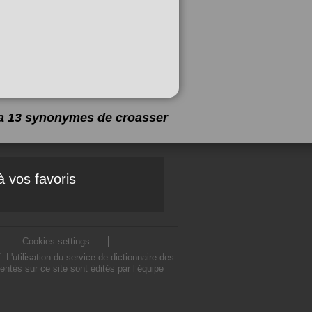
y a 13 synonymes de
croasser
à vos favoris
Cookies settings
'utilisation du service de dictionnaire des
tés sur ce site sont édités par l’équipe