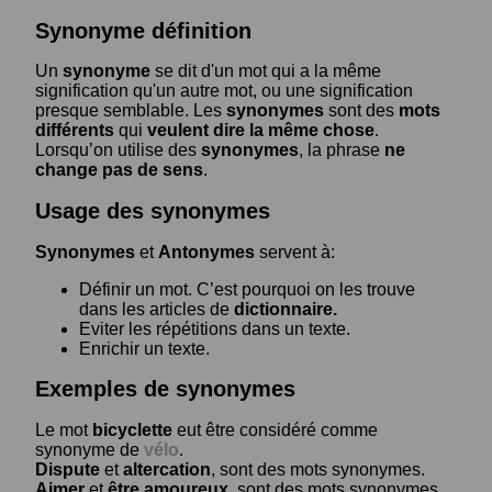
Synonyme définition
Un
synonyme
se dit d'un mot qui a la même
signification qu'un autre mot, ou une signification
presque semblable. Les
synonymes
sont des
mots
différents
qui
veulent dire la même chose
.
Lorsqu’on utilise des
synonymes
, la phrase
ne
change pas de sens
.
Usage des synonymes
Synonymes
et
Antonymes
servent à:
Définir un mot. C’est pourquoi on les trouve
dans les articles de
dictionnaire.
Eviter les répétitions dans un texte.
Enrichir un texte.
Exemples de synonymes
Le mot
bicyclette
eut être considéré comme
synonyme de
vélo
.
Dispute
et
altercation
, sont des mots synonymes.
Aimer
et
être amoureux
, sont des mots synonymes.