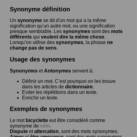
Synonyme définition
Un
synonyme
se dit d'un mot qui a la même
signification qu'un autre mot, ou une signification
presque semblable. Les
synonymes
sont des
mots
différents
qui
veulent dire la même chose
.
Lorsqu’on utilise des
synonymes
, la phrase
ne
change pas de sens
.
Usage des synonymes
Synonymes
et
Antonymes
servent à:
Définir un mot. C’est pourquoi on les trouve
dans les articles de
dictionnaire.
Eviter les répétitions dans un texte.
Enrichir un texte.
Exemples de synonymes
Le mot
bicyclette
eut être considéré comme
synonyme de
vélo
.
Dispute
et
altercation
, sont des mots synonymes.
Aimer
et
être amoureux
, sont des mots synonymes.