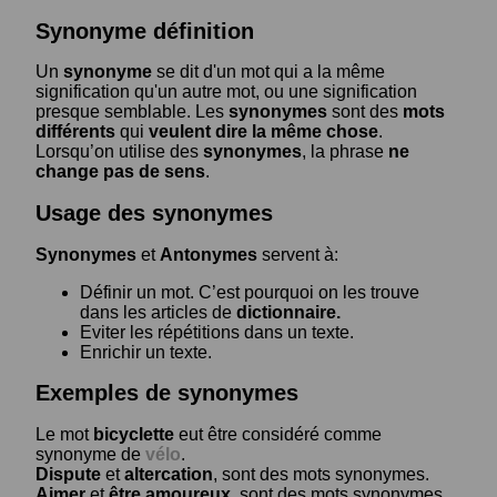
Synonyme définition
Un
synonyme
se dit d'un mot qui a la même
signification qu'un autre mot, ou une signification
presque semblable. Les
synonymes
sont des
mots
différents
qui
veulent dire la même chose
.
Lorsqu’on utilise des
synonymes
, la phrase
ne
change pas de sens
.
Usage des synonymes
Synonymes
et
Antonymes
servent à:
Définir un mot. C’est pourquoi on les trouve
dans les articles de
dictionnaire.
Eviter les répétitions dans un texte.
Enrichir un texte.
Exemples de synonymes
Le mot
bicyclette
eut être considéré comme
synonyme de
vélo
.
Dispute
et
altercation
, sont des mots synonymes.
Aimer
et
être amoureux
, sont des mots synonymes.