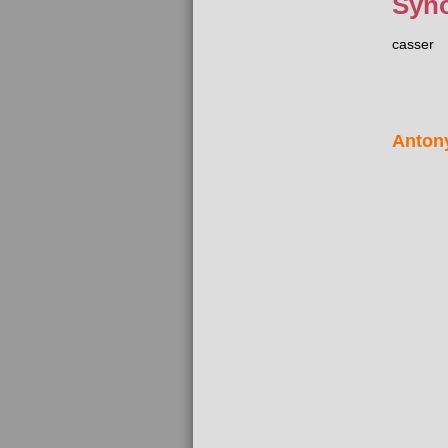
Syn
casser
Anton