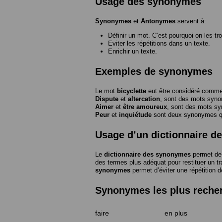
Usage des synonymes
Synonymes
et
Antonymes
servent à:
Définir un mot. C’est pourquoi on les tr
Eviter les répétitions dans un texte.
Enrichir un texte.
Exemples de synonymes
Le mot
bicyclette
eut être considéré com
Dispute
et
altercation
, sont des mots syn
Aimer
et
être amoureux
, sont des mots s
Peur
et
inquiétude
sont deux synonymes que
Usage d’un dictionnaire 
Le
dictionnaire des synonymes
permet de 
des termes plus adéquat pour restituer un trai
synonymes
permet d’éviter une répétition d
Synonymes les plus reche
faire
en plus