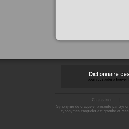
Dictionnaire d
pour vous aider à trouver
Conjugaison
Synonyme de craqueler présenté par Synonym
synonymes craqueler est gratuite et rése