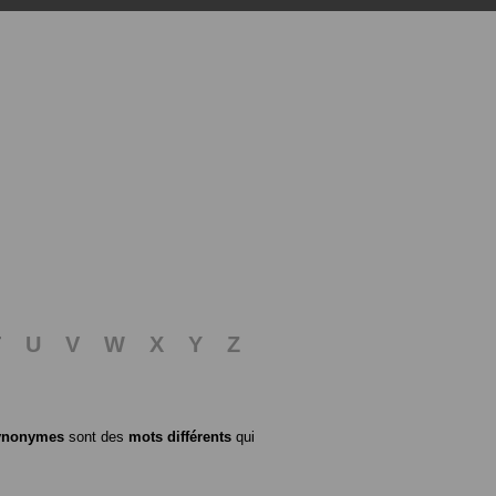
T
U
V
W
X
Y
Z
ynonymes
sont des
mots différents
qui