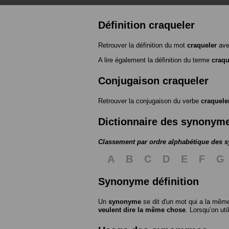
Définition craqueler
Retrouver la définition du mot
craqueler
ave
A lire également la définition du terme
craqu
Conjugaison craqueler
Retrouver la conjugaison du verbe
craquele
Dictionnaire des synonym
Classement par ordre alphabétique des
A
B
C
D
E
F
G
Synonyme définition
Un
synonyme
se dit d'un mot qui a la même
veulent dire la même chose
. Lorsqu’on ut