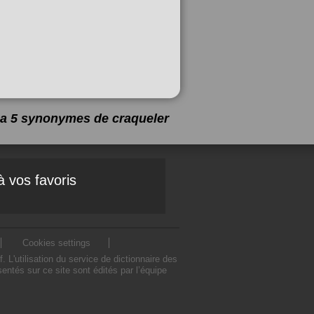
y a 5 synonymes de
craqueler
à vos favoris
Cookies settings
'utilisation du service de dictionnaire des
ntés sur ce site sont édités par l’équipe