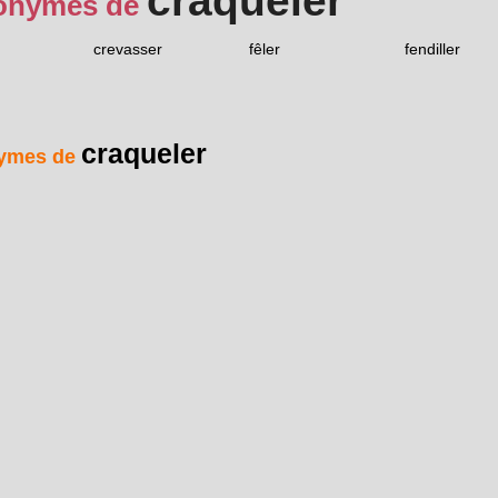
craqueler
onymes de
crevasser
fêler
fendiller
craqueler
ymes de