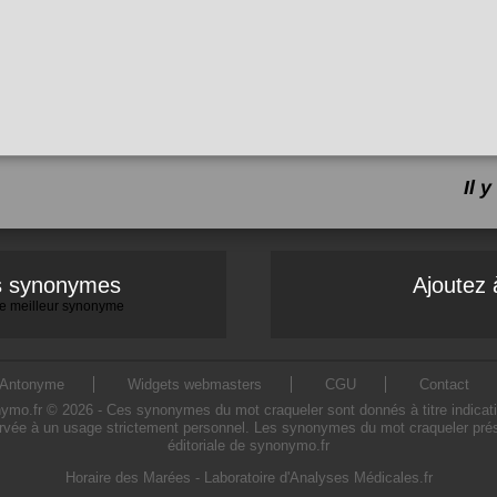
Il 
es synonymes
Ajoutez 
 le meilleur synonyme
Antonyme
Widgets webmasters
CGU
Contact
o.fr © 2026 - Ces synonymes du mot craqueler sont donnés à titre indicatif. L
rvée à un usage strictement personnel. Les synonymes du mot craqueler prése
éditoriale de synonymo.fr
Horaire des Marées
-
Laboratoire d'Analyses Médicales.fr