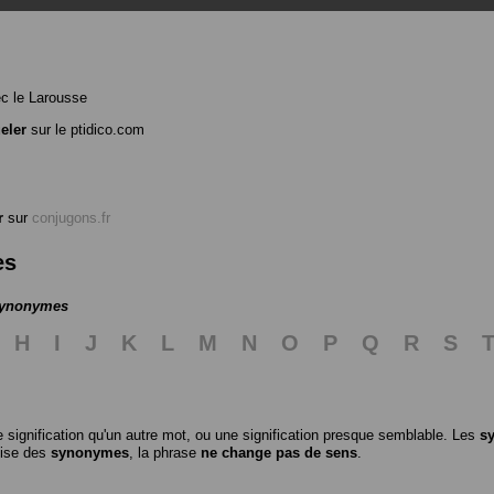
c le Larousse
eler
sur le ptidico.com
r
sur
conjugons.fr
es
 synonymes
H
I
J
K
L
M
N
O
P
Q
R
S
 signification qu'un autre mot, ou une signification presque semblable. Les
s
ilise des
synonymes
, la phrase
ne change pas de sens
.