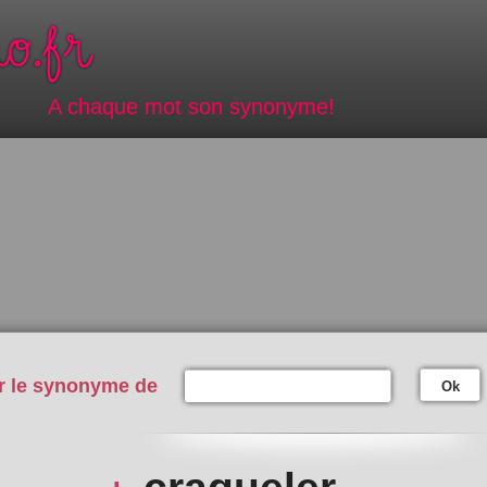
A chaque mot son synonyme!
r le synonyme de
Ok