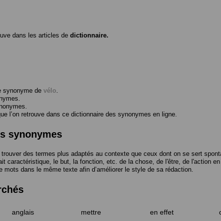
ouve dans les articles de
dictionnaire.
me synonyme de
vélo
.
onymes.
ynonymes.
 l’on retrouve dans ce dictionnaire des synonymes en ligne.
des synonymes
trouver des termes plus adaptés au contexte que ceux dont on se sert spont
t caractéristique, le but, la fonction, etc. de la chose, de l'être, de l'action e
e mots dans le même texte afin d’améliorer le style de sa rédaction.
rchés
anglais
mettre
en effet