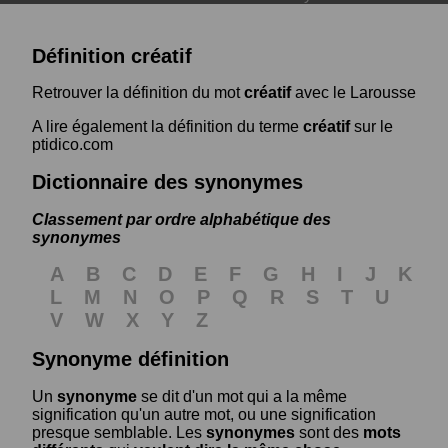
Définition créatif
Retrouver la définition du mot
créatif
avec le Larousse
A lire également la définition du terme
créatif
sur le
ptidico.com
Dictionnaire des synonymes
Classement par ordre alphabétique des
synonymes
A
B
C
D
E
F
G
H
I
J
K
L
M
N
O
P
Q
R
S
T
U
V
W
X
Y
Z
Synonyme définition
Un
synonyme
se dit d'un mot qui a la même
signification qu'un autre mot, ou une signification
presque semblable. Les
synonymes
sont des
mots