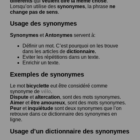
différents
qui
veulent dire la même chose
.
Lorsqu’on utilise des
synonymes
, la phrase
ne
change pas de sens
.
Usage des synonymes
Synonymes
et
Antonymes
servent à:
Définir un mot. C’est pourquoi on les trouve
dans les articles de
dictionnaire.
Eviter les répétitions dans un texte.
Enrichir un texte.
Exemples de synonymes
Le mot
bicyclette
eut être considéré comme
synonyme de
vélo
.
Dispute
et
altercation
, sont des mots synonymes.
Aimer
et
être amoureux
, sont des mots synonymes.
Peur
et
inquiétude
sont deux synonymes que l’on
retrouve dans ce dictionnaire des synonymes en
ligne.
Usage d’un dictionnaire des synonymes