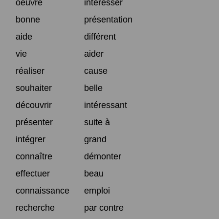
oeuvre
intéresser
bonne
présentation
aide
différent
vie
aider
réaliser
cause
souhaiter
belle
découvrir
intéressant
présenter
suite à
intégrer
grand
connaître
démonter
effectuer
beau
connaissance
emploi
recherche
par contre