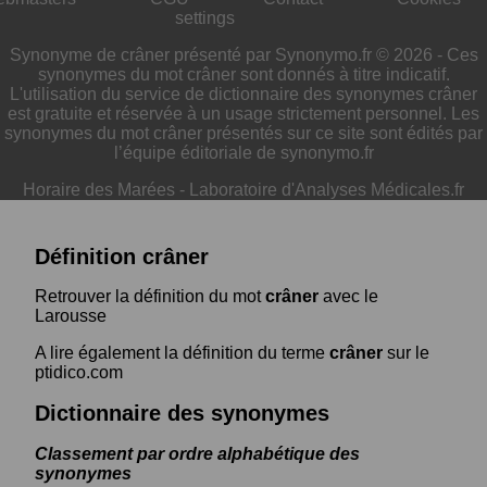
settings
Synonyme de crâner présenté par Synonymo.fr © 2026 - Ces
synonymes du mot crâner sont donnés à titre indicatif.
L'utilisation du service de dictionnaire des synonymes crâner
est gratuite et réservée à un usage strictement personnel. Les
synonymes du mot crâner présentés sur ce site sont édités par
l’équipe éditoriale de synonymo.fr
Horaire des Marées
-
Laboratoire d'Analyses Médicales.fr
Définition crâner
Retrouver la définition du mot
crâner
avec le
Larousse
A lire également la définition du terme
crâner
sur le
ptidico.com
Dictionnaire des synonymes
Classement par ordre alphabétique des
synonymes