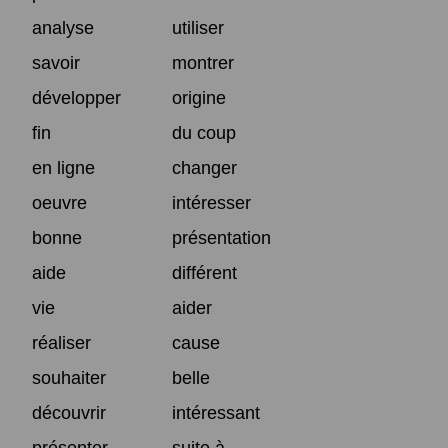
analyse
utiliser
savoir
montrer
développer
origine
fin
du coup
en ligne
changer
oeuvre
intéresser
bonne
présentation
aide
différent
vie
aider
réaliser
cause
souhaiter
belle
découvrir
intéressant
présenter
suite à