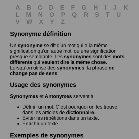
A
B
C
D
E
F
G
H
I
J
K
L
M
N
O
P
Q
R
S
T
U
V
W
X
Y
Z
Synonyme définition
Un
synonyme
se dit d'un mot qui a la même
signification qu'un autre mot, ou une signification
presque semblable. Les
synonymes
sont des
mots
différents
qui
veulent dire la même chose
.
Lorsqu’on utilise des
synonymes
, la phrase
ne
change pas de sens
.
Usage des synonymes
Synonymes
et
Antonymes
servent à:
Définir un mot. C’est pourquoi on les trouve
dans les articles de
dictionnaire.
Eviter les répétitions dans un texte.
Enrichir un texte.
Exemples de synonymes