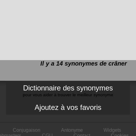
Il y a 14 synonymes de
crâner
Dictionnaire des synonymes
pour vous aider à trouver le meilleur synonyme
Ajoutez à vos favoris
Conjugaison
Antonyme
Widgets
ebmasters
CGU
Contact
Cookies