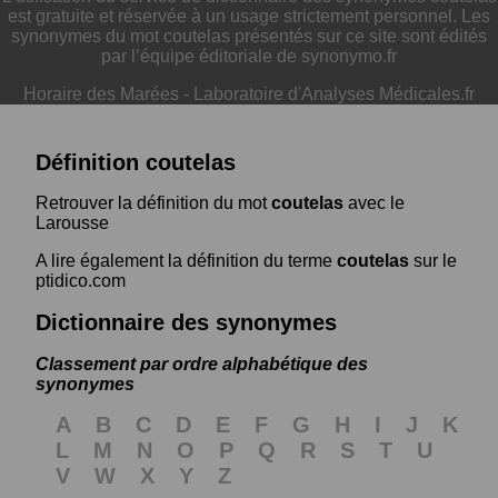
est gratuite et réservée à un usage strictement personnel. Les
synonymes du mot coutelas présentés sur ce site sont édités
par l’équipe éditoriale de synonymo.fr
Horaire des Marées
-
Laboratoire d'Analyses Médicales.fr
Définition coutelas
Retrouver la définition du mot
coutelas
avec le
Larousse
A lire également la définition du terme
coutelas
sur le
ptidico.com
Dictionnaire des synonymes
Classement par ordre alphabétique des
synonymes
A
B
C
D
E
F
G
H
I
J
K
L
M
N
O
P
Q
R
S
T
U
V
W
X
Y
Z