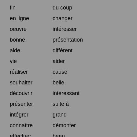
fin
du coup
en ligne
changer
oeuvre
intéresser
bonne
présentation
aide
différent
vie
aider
réaliser
cause
souhaiter
belle
découvrir
intéressant
présenter
suite à
intégrer
grand
connaître
démonter
effectuer
beau