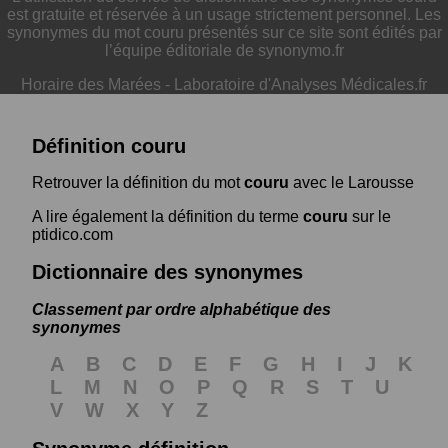
est gratuite et réservée à un usage strictement personnel. Les
synonymes du mot couru présentés sur ce site sont édités par
l’équipe éditoriale de synonymo.fr
Horaire des Marées
-
Laboratoire d'Analyses Médicales.fr
Définition couru
Retrouver la définition du mot
couru
avec le Larousse
A lire également la définition du terme
couru
sur le
ptidico.com
Dictionnaire des synonymes
Classement par ordre alphabétique des
synonymes
A
B
C
D
E
F
G
H
I
J
K
L
M
N
O
P
Q
R
S
T
U
V
W
X
Y
Z