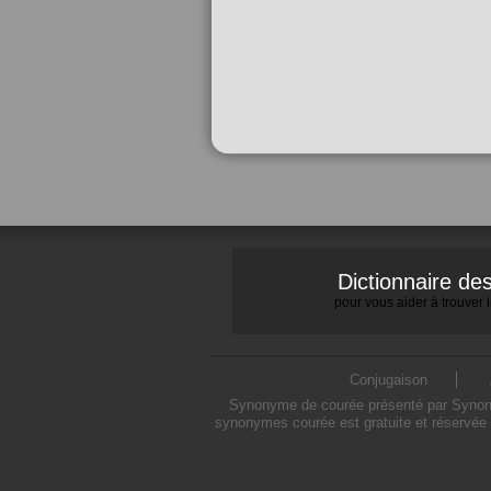
Dictionnaire d
pour vous aider à trouver
Conjugaison
Synonyme de courée présenté par Synonymo
synonymes courée est gratuite et réservée 