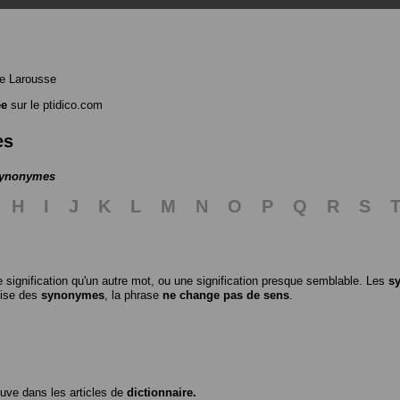
e Larousse
ée
sur le ptidico.com
es
 synonymes
H
I
J
K
L
M
N
O
P
Q
R
S
 signification qu'un autre mot, ou une signification presque semblable. Les
s
ilise des
synonymes
, la phrase
ne change pas de sens
.
ouve dans les articles de
dictionnaire.