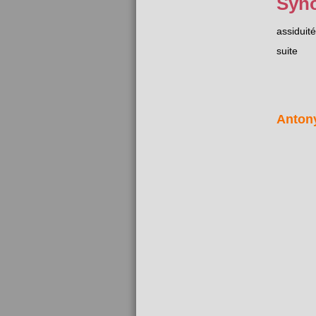
Syn
assiduité
suite
Anton