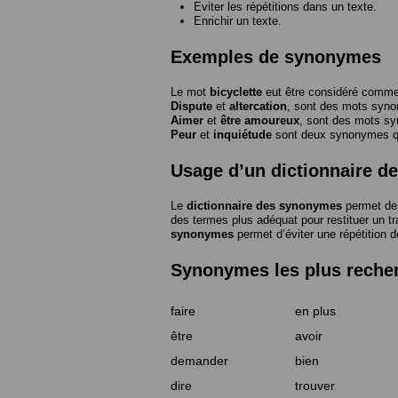
Eviter les répétitions dans un texte.
Enrichir un texte.
Exemples de synonymes
Le mot
bicyclette
eut être considéré com
Dispute
et
altercation
, sont des mots syn
Aimer
et
être amoureux
, sont des mots s
Peur
et
inquiétude
sont deux synonymes que
Usage d’un dictionnaire 
Le
dictionnaire des synonymes
permet de 
des termes plus adéquat pour restituer un trai
synonymes
permet d’éviter une répétition d
Synonymes les plus reche
faire
en plus
être
avoir
demander
bien
dire
trouver