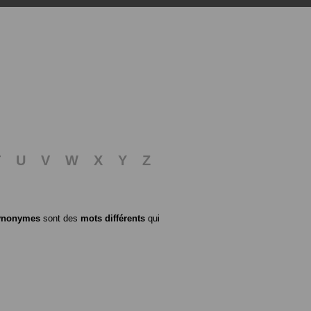
T
U
V
W
X
Y
Z
ynonymes
sont des
mots différents
qui