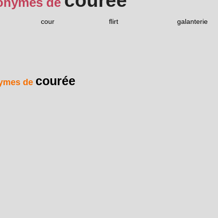
courée
onymes de
cour
flirt
galanterie
courée
ymes de