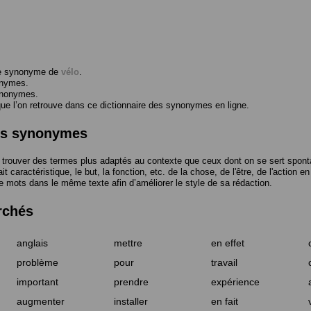
me synonyme de
vélo
.
onymes.
ynonymes.
 l’on retrouve dans ce dictionnaire des synonymes en ligne.
des synonymes
trouver des termes plus adaptés au contexte que ceux dont on se sert spont
t caractéristique, le but, la fonction, etc. de la chose, de l'être, de l'action e
e mots dans le même texte afin d’améliorer le style de sa rédaction.
rchés
anglais
mettre
en effet
problème
pour
travail
important
prendre
expérience
augmenter
installer
en fait