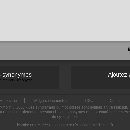
es synonymes
Ajoutez 
 le meilleur synonyme
Antonyme
Widgets webmasters
CGU
Contact
.fr © 2026 - Ces synonymes du mot courée sont donnés à titre indicatif. L'u
à un usage strictement personnel. Les synonymes du mot courée présentés sur 
de synonymo.fr
Horaire des Marées
-
Laboratoire d'Analyses Médicales.fr