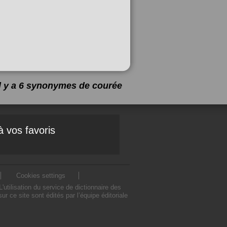
Il y a 6 synonymes de
courée
à vos favoris
Cookies settings
tilisation du service de dictionnaire des
ce site sont édités par l’équipe éditoriale