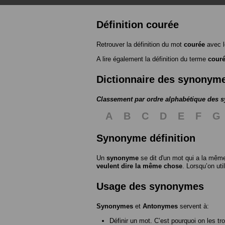
Définition courée
Retrouver la définition du mot
courée
avec l
A lire également la définition du terme
cour
Dictionnaire des synonym
Classement par ordre alphabétique des
A
B
C
D
E
F
G
Synonyme définition
Un
synonyme
se dit d'un mot qui a la même
veulent dire la même chose
. Lorsqu’on ut
Usage des synonymes
Synonymes
et
Antonymes
servent à:
Définir un mot. C’est pourquoi on les tr