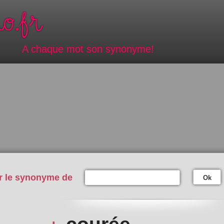
A chaque mot son synonyme!
r le synonyme de
Ok