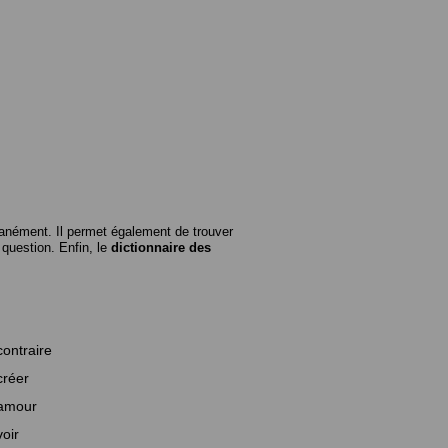
anément. Il permet également de trouver
n question. Enfin, le
dictionnaire des
contraire
créer
amour
voir