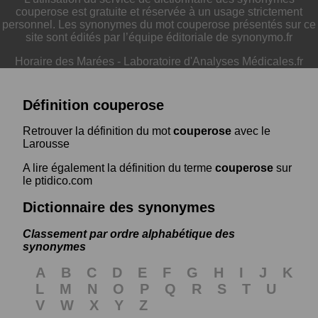
couperose est gratuite et réservée à un usage strictement
personnel. Les synonymes du mot couperose présentés sur ce
site sont édités par l’équipe éditoriale de synonymo.fr
Horaire des Marées
-
Laboratoire d'Analyses Médicales.fr
Définition couperose
Retrouver la définition du mot
couperose
avec le
Larousse
A lire également la définition du terme
couperose
sur
le ptidico.com
Dictionnaire des synonymes
Classement par ordre alphabétique des
synonymes
A
B
C
D
E
F
G
H
I
J
K
L
M
N
O
P
Q
R
S
T
U
V
W
X
Y
Z