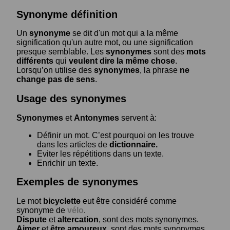
Synonyme définition
Un
synonyme
se dit d'un mot qui a la même
signification qu'un autre mot, ou une signification
presque semblable. Les
synonymes
sont des
mots
différents
qui
veulent dire la même chose
.
Lorsqu’on utilise des
synonymes
, la phrase
ne
change pas de sens
.
Usage des synonymes
Synonymes
et
Antonymes
servent à:
Définir un mot. C’est pourquoi on les trouve
dans les articles de
dictionnaire.
Eviter les répétitions dans un texte.
Enrichir un texte.
Exemples de synonymes
Le mot
bicyclette
eut être considéré comme
synonyme de
vélo
.
Dispute
et
altercation
, sont des mots synonymes.
Aimer
et
être amoureux
, sont des mots synonymes.