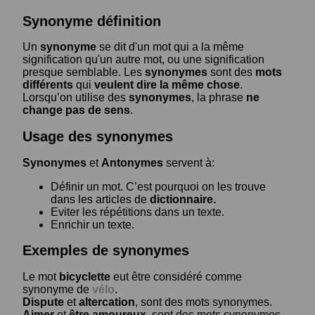
Synonyme définition
Un
synonyme
se dit d'un mot qui a la même
signification qu'un autre mot, ou une signification
presque semblable. Les
synonymes
sont des
mots
différents
qui
veulent dire la même chose
.
Lorsqu’on utilise des
synonymes
, la phrase
ne
change pas de sens
.
Usage des synonymes
Synonymes
et
Antonymes
servent à:
Définir un mot. C’est pourquoi on les trouve
dans les articles de
dictionnaire.
Eviter les répétitions dans un texte.
Enrichir un texte.
Exemples de synonymes
Le mot
bicyclette
eut être considéré comme
synonyme de
vélo
.
Dispute
et
altercation
, sont des mots synonymes.
Aimer
et
être amoureux
, sont des mots synonymes.