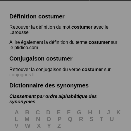
Définition costumer
Retrouver la définition du mot
costumer
avec le
Larousse
A lire également la définition du terme
costumer
sur
le ptidico.com
Conjugaison costumer
Retrouver la conjugaison du verbe
costumer
sur
conjugons.fr
Dictionnaire des synonymes
Classement par ordre alphabétique des
synonymes
A
B
C
D
E
F
G
H
I
J
K
L
M
N
O
P
Q
R
S
T
U
V
W
X
Y
Z