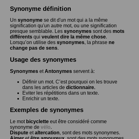
Synonyme définition
Un
synonyme
se dit d'un mot qui a la même
signification qu'un autre mot, ou une signification
presque semblable. Les
synonymes
sont des
mots
différents
qui
veulent dire la même chose
.
Lorsqu’on utilise des
synonymes
, la phrase
ne
change pas de sens
.
Usage des synonymes
Synonymes
et
Antonymes
servent à:
Définir un mot. C’est pourquoi on les trouve
dans les articles de
dictionnaire.
Eviter les répétitions dans un texte.
Enrichir un texte.
Exemples de synonymes
Le mot
bicyclette
eut être considéré comme
synonyme de
vélo
.
Dispute
et
altercation
, sont des mots synonymes.
Aimer
et
être amoureux
, sont des mots synonymes.