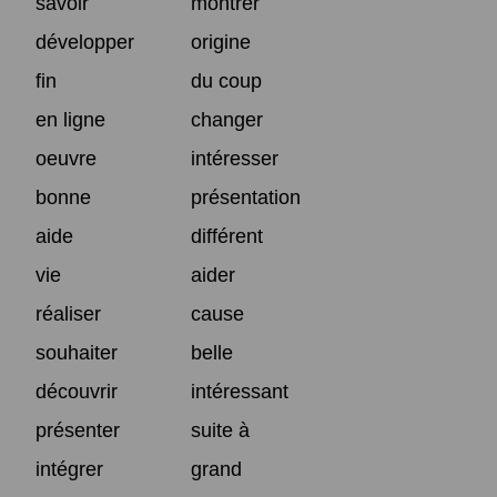
savoir
montrer
développer
origine
fin
du coup
en ligne
changer
oeuvre
intéresser
bonne
présentation
aide
différent
vie
aider
réaliser
cause
souhaiter
belle
découvrir
intéressant
présenter
suite à
intégrer
grand