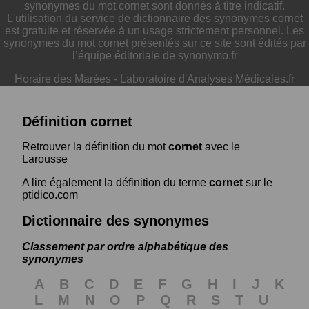
synonymes du mot cornet sont donnés à titre indicatif.
L'utilisation du service de dictionnaire des synonymes cornet
est gratuite et réservée à un usage strictement personnel. Les
synonymes du mot cornet présentés sur ce site sont édités par
l’équipe éditoriale de synonymo.fr
Horaire des Marées
-
Laboratoire d'Analyses Médicales.fr
Définition cornet
Retrouver la définition du mot
cornet
avec le
Larousse
A lire également la définition du terme
cornet
sur le
ptidico.com
Dictionnaire des synonymes
Classement par ordre alphabétique des
synonymes
A
B
C
D
E
F
G
H
I
J
K
L
M
N
O
P
Q
R
S
T
U