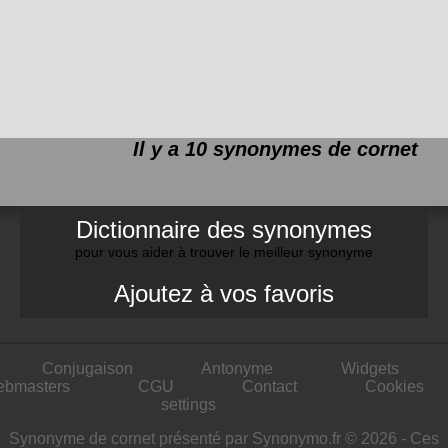
Il y a 10 synonymes de
cornet
Dictionnaire des synonymes
pour vous aider à trouver le meilleur synonyme
Ajoutez à vos favoris
Conjugaison
Antonyme
Widgets
ebmasters
CGU
Contact
Cookies
settings
Synonyme de cornet présenté par Synonymo.fr © 2026 - Ces