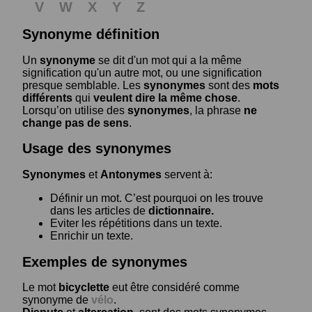
V
W
X
Y
Z
Synonyme définition
Un
synonyme
se dit d'un mot qui a la même
signification qu'un autre mot, ou une signification
presque semblable. Les
synonymes
sont des
mots
différents
qui
veulent dire la même chose
.
Lorsqu’on utilise des
synonymes
, la phrase
ne
change pas de sens
.
Usage des synonymes
Synonymes
et
Antonymes
servent à:
Définir un mot. C’est pourquoi on les trouve
dans les articles de
dictionnaire.
Eviter les répétitions dans un texte.
Enrichir un texte.
Exemples de synonymes
Le mot
bicyclette
eut être considéré comme
synonyme de
vélo
.