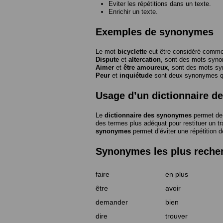
Eviter les répétitions dans un texte.
Enrichir un texte.
Exemples de synonymes
Le mot
bicyclette
eut être considéré com
Dispute
et
altercation
, sont des mots syn
Aimer
et
être amoureux
, sont des mots s
Peur
et
inquiétude
sont deux synonymes que
Usage d’un dictionnaire 
Le
dictionnaire des synonymes
permet de 
des termes plus adéquat pour restituer un trai
synonymes
permet d’éviter une répétition d
Synonymes les plus reche
faire
en plus
être
avoir
demander
bien
dire
trouver