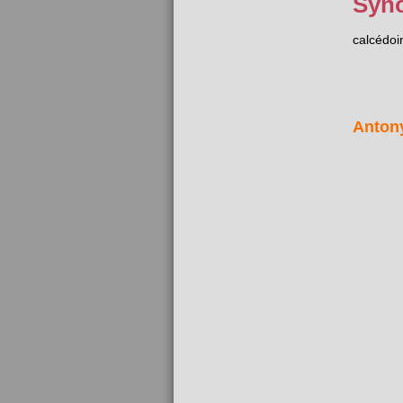
Syn
calcédoi
Anton