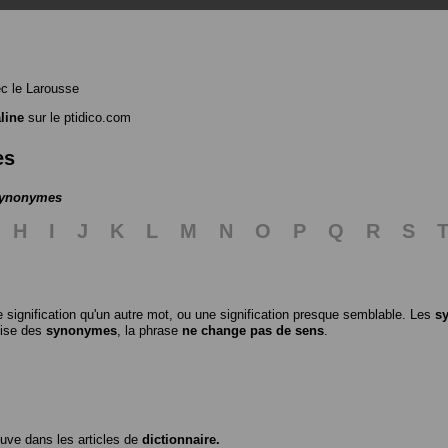
c le Larousse
line
sur le ptidico.com
es
 synonymes
H
I
J
K
L
M
N
O
P
Q
R
S
 signification qu'un autre mot, ou une signification presque semblable. Les
s
ilise des
synonymes
, la phrase
ne change pas de sens
.
ouve dans les articles de
dictionnaire.