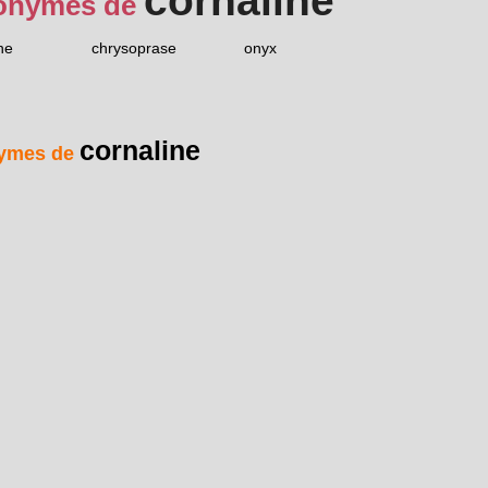
cornaline
onymes de
ne
chrysoprase
onyx
cornaline
ymes de