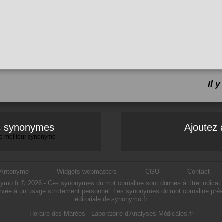
Il 
es synonymes
Ajoutez 
 le meilleur synonyme
Antonyme
Widgets webmasters
CGU
Contact
o.fr © 2026 - Ces synonymes du mot cornaline sont donnés à titre indicatif. L
rvée à un usage strictement personnel. Les synonymes du mot cornaline prése
éditoriale de synonymo.fr
Horaire des Marées
-
Laboratoire d'Analyses Médicales.fr