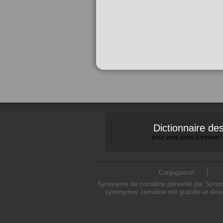
Dictionnaire d
pour vous aider à trouver
Conjugaison
Synonyme de cornaline présenté par Synonym
synonymes cornaline est gratuite et rése