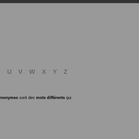
T
U
V
W
X
Y
Z
ynonymes
sont des
mots différents
qui