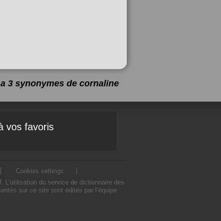
y a 3 synonymes de
cornaline
à vos favoris
Cookies settings
'utilisation du service de dictionnaire des
ntés sur ce site sont édités par l’équipe