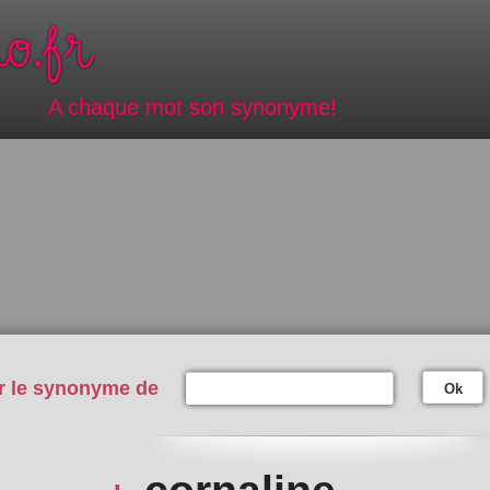
A chaque mot son synonyme!
r le synonyme de
Ok