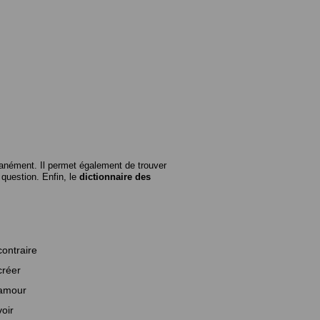
anément. Il permet également de trouver
n question. Enfin, le
dictionnaire des
contraire
créer
amour
voir