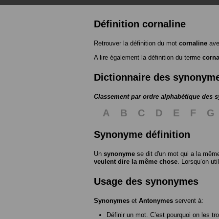
Définition cornaline
Retrouver la définition du mot
cornaline
ave
A lire également la définition du terme
corna
Dictionnaire des synonym
Classement par ordre alphabétique des
A
B
C
D
E
F
G
Synonyme définition
Un
synonyme
se dit d'un mot qui a la même
veulent dire la même chose
. Lorsqu’on ut
Usage des synonymes
Synonymes
et
Antonymes
servent à:
Définir un mot. C’est pourquoi on les tr