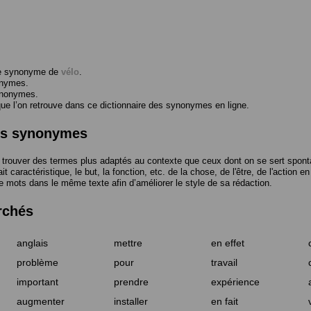
me synonyme de
vélo
.
onymes.
ynonymes.
 l’on retrouve dans ce dictionnaire des synonymes en ligne.
des synonymes
trouver des termes plus adaptés au contexte que ceux dont on se sert spont
t caractéristique, le but, la fonction, etc. de la chose, de l'être, de l'action e
e mots dans le même texte afin d’améliorer le style de sa rédaction.
rchés
anglais
mettre
en effet
problème
pour
travail
important
prendre
expérience
augmenter
installer
en fait