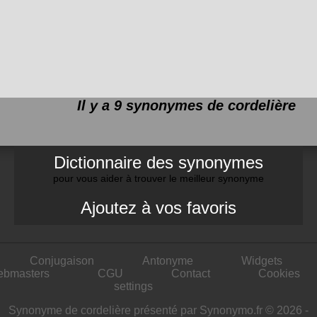
Il y a 9 synonymes de
cordelière
Dictionnaire des synonymes
pour vous aider à trouver le meilleur synonyme
Ajoutez à vos favoris
Conjugaison
Antonyme
Widgets
ebmasters
CGU
Contact
Cookies
settings
Synonyme de cordelière présenté par Synonymo.fr © 2026 -