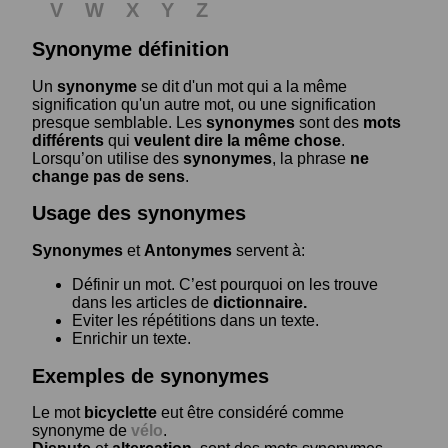
V
W
X
Y
Z
Synonyme définition
Un
synonyme
se dit d'un mot qui a la même
signification qu'un autre mot, ou une signification
presque semblable. Les
synonymes
sont des
mots
différents
qui
veulent dire la même chose
.
Lorsqu’on utilise des
synonymes
, la phrase
ne
change pas de sens
.
Usage des synonymes
Synonymes
et
Antonymes
servent à:
Définir un mot. C’est pourquoi on les trouve
dans les articles de
dictionnaire.
Eviter les répétitions dans un texte.
Enrichir un texte.
Exemples de synonymes
Le mot
bicyclette
eut être considéré comme
synonyme de
vélo
.