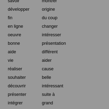
savoir
montrer
développer
origine
fin
du coup
en ligne
changer
oeuvre
intéresser
bonne
présentation
aide
différent
vie
aider
réaliser
cause
souhaiter
belle
découvrir
intéressant
présenter
suite à
intégrer
grand