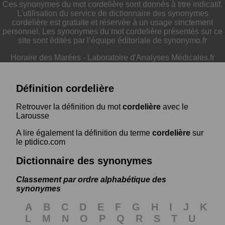
Ces synonymes du mot cordelière sont donnés à titre indicatif.
L'utilisation du service de dictionnaire des synonymes
cordelière est gratuite et réservée à un usage strictement
personnel. Les synonymes du mot cordelière présentés sur ce
site sont édités par l’équipe éditoriale de synonymo.fr
Horaire des Marées
-
Laboratoire d'Analyses Médicales.fr
Définition cordelière
Retrouver la définition du mot
cordelière
avec le
Larousse
A lire également la définition du terme
cordelière
sur
le ptidico.com
Dictionnaire des synonymes
Classement par ordre alphabétique des
synonymes
A
B
C
D
E
F
G
H
I
J
K
L
M
N
O
P
Q
R
S
T
U