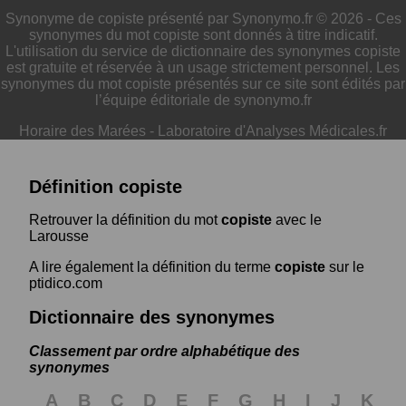
Synonyme de copiste présenté par Synonymo.fr © 2026 - Ces
synonymes du mot copiste sont donnés à titre indicatif.
L'utilisation du service de dictionnaire des synonymes copiste
est gratuite et réservée à un usage strictement personnel. Les
synonymes du mot copiste présentés sur ce site sont édités par
l’équipe éditoriale de synonymo.fr
Horaire des Marées
-
Laboratoire d'Analyses Médicales.fr
Définition copiste
Retrouver la définition du mot
copiste
avec le
Larousse
A lire également la définition du terme
copiste
sur le
ptidico.com
Dictionnaire des synonymes
Classement par ordre alphabétique des
synonymes
A
B
C
D
E
F
G
H
I
J
K