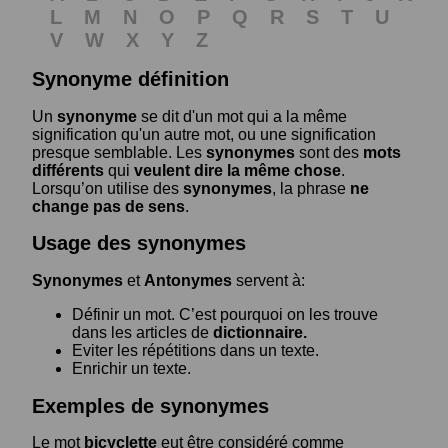
L
M
N
O
P
Q
R
S
T
U
V
W
X
Y
Z
Synonyme définition
Un
synonyme
se dit d'un mot qui a la même
signification qu'un autre mot, ou une signification
presque semblable. Les
synonymes
sont des
mots
différents
qui
veulent dire la même chose
.
Lorsqu’on utilise des
synonymes
, la phrase
ne
change pas de sens
.
Usage des synonymes
Synonymes
et
Antonymes
servent à:
Définir un mot. C’est pourquoi on les trouve
dans les articles de
dictionnaire.
Eviter les répétitions dans un texte.
Enrichir un texte.
Exemples de synonymes
Le mot
bicyclette
eut être considéré comme