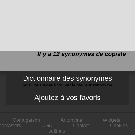
Il y a 12 synonymes de
copiste
Dictionnaire des synonymes
pour vous aider à trouver le meilleur synonyme
Ajoutez à vos favoris
Conjugaison
Antonyme
Widgets
ebmasters
CGU
Contact
Cookies
settings