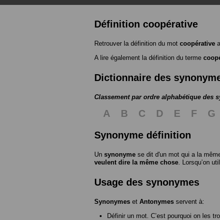
Définition coopérative
Retrouver la définition du mot
coopérative
a
A lire également la définition du terme
coopé
Dictionnaire des synonym
Classement par ordre alphabétique des
A
B
C
D
E
F
G
Synonyme définition
Un
synonyme
se dit d'un mot qui a la même
veulent dire la même chose
. Lorsqu’on ut
Usage des synonymes
Synonymes
et
Antonymes
servent à:
Définir un mot. C’est pourquoi on les tr