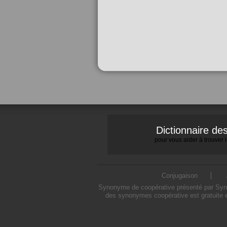
Dictionnaire d
pour vous aider à trouver
Conjugaison
Synonyme de coopérative présenté par Synony
des synonymes coopérative est gratuite e