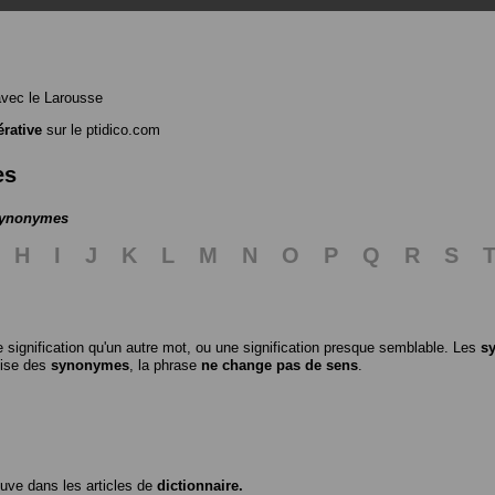
vec le Larousse
rative
sur le ptidico.com
es
 synonymes
H
I
J
K
L
M
N
O
P
Q
R
S
 signification qu'un autre mot, ou une signification presque semblable. Les
s
ilise des
synonymes
, la phrase
ne change pas de sens
.
ouve dans les articles de
dictionnaire.