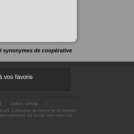
a 6 synonymes de
coopérative
à vos favoris
Cookies settings
if. L'utilisation du service de dictionnaire
ive présentés sur ce site sont édités par