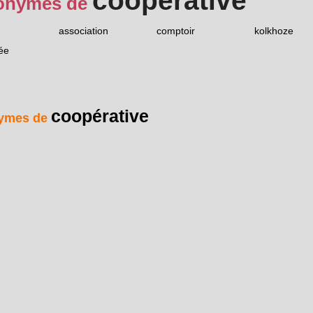
coopérative
onymes de
association
comptoir
kolkhoze
ée
coopérative
ymes de