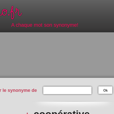
A chaque mot son synonyme!
r le synonyme de
Ok