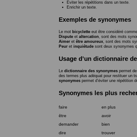
Eviter les répétitions dans un texte.
Enrichir un texte.
Exemples de synonymes
Le mot
bicyclette
eut être considéré com
Dispute
et
altercation
, sont des mots syn
Aimer
et
être amoureux
, sont des mots s
Peur
et
inquiétude
sont deux synonymes que
Usage d’un dictionnaire 
Le
dictionnaire des synonymes
permet de 
des termes plus adéquat pour restituer un trai
synonymes
permet d’éviter une répétition d
Synonymes les plus reche
faire
en plus
être
avoir
demander
bien
dire
trouver