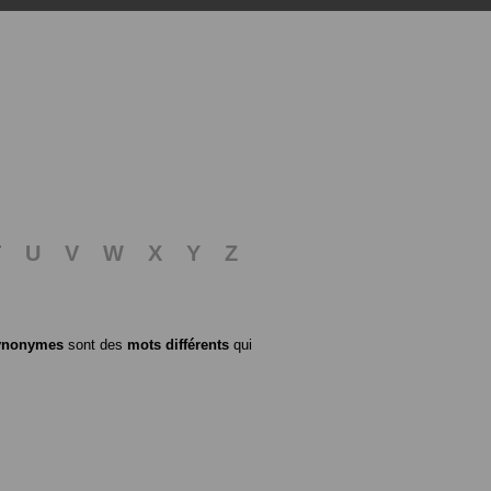
T
U
V
W
X
Y
Z
ynonymes
sont des
mots différents
qui