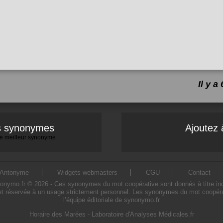
Il y 
es synonymes
Ajoutez 
 le meilleur synonyme
Antonyme
Widgets webmasters
CGU
Contact
mo.fr © 2026 - Ces synonymes du mot coopérative sont donnés à titre indicat
t réservée à un usage strictement personnel. Les synonymes du mot coopérat
l’équipe éditoriale de synonymo.fr
Horaire des Marées
-
Laboratoire d'Analyses Médicales.fr