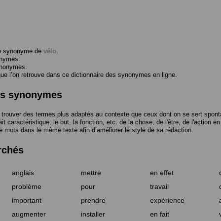
me synonyme de
vélo
.
onymes.
ynonymes.
 l’on retrouve dans ce dictionnaire des synonymes en ligne.
des synonymes
trouver des termes plus adaptés au contexte que ceux dont on se sert spont
t caractéristique, le but, la fonction, etc. de la chose, de l'être, de l'action e
e mots dans le même texte afin d’améliorer le style de sa rédaction.
rchés
anglais
mettre
en effet
problème
pour
travail
important
prendre
expérience
augmenter
installer
en fait