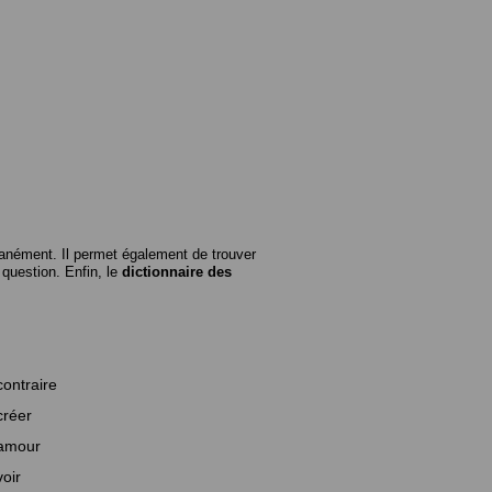
anément. Il permet également de trouver
n question. Enfin, le
dictionnaire des
contraire
créer
amour
voir