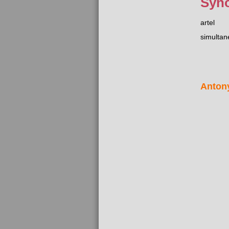
Syn
artel
simultan
Anton