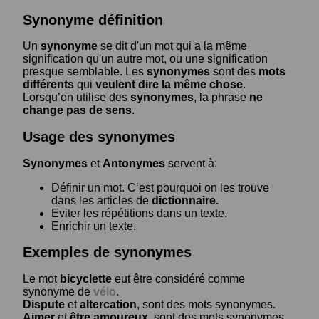
Synonyme définition
Un
synonyme
se dit d'un mot qui a la même
signification qu'un autre mot, ou une signification
presque semblable. Les
synonymes
sont des
mots
différents
qui
veulent dire la même chose
.
Lorsqu’on utilise des
synonymes
, la phrase
ne
change pas de sens
.
Usage des synonymes
Synonymes
et
Antonymes
servent à:
Définir un mot. C’est pourquoi on les trouve
dans les articles de
dictionnaire.
Eviter les répétitions dans un texte.
Enrichir un texte.
Exemples de synonymes
Le mot
bicyclette
eut être considéré comme
synonyme de
vélo
.
Dispute
et
altercation
, sont des mots synonymes.
Aimer
et
être amoureux
, sont des mots synonymes.