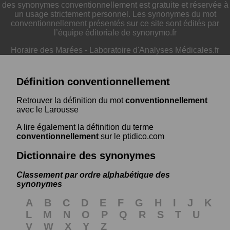
des synonymes conventionnellement est gratuite et réservée à
un usage strictement personnel. Les synonymes du mot
conventionnellement présentés sur ce site sont édités par
l’équipe éditoriale de synonymo.fr
Horaire des Marées
-
Laboratoire d'Analyses Médicales.fr
Définition conventionnellement
Retrouver la définition du mot
conventionnellement
avec le Larousse
A lire également la définition du terme
conventionnellement
sur le ptidico.com
Dictionnaire des synonymes
Classement par ordre alphabétique des
synonymes
A
B
C
D
E
F
G
H
I
J
K
L
M
N
O
P
Q
R
S
T
U
V
W
X
Y
Z