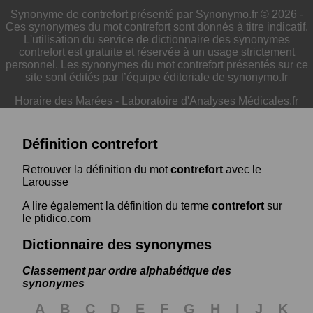
Synonyme de contrefort présenté par Synonymo.fr © 2026 -
Ces synonymes du mot contrefort sont donnés à titre indicatif.
L'utilisation du service de dictionnaire des synonymes
contrefort est gratuite et réservée à un usage strictement
personnel. Les synonymes du mot contrefort présentés sur ce
site sont édités par l’équipe éditoriale de synonymo.fr
Horaire des Marées
-
Laboratoire d'Analyses Médicales.fr
Définition contrefort
Retrouver la définition du mot
contrefort
avec le
Larousse
A lire également la définition du terme
contrefort
sur
le ptidico.com
Dictionnaire des synonymes
Classement par ordre alphabétique des
synonymes
A
B
C
D
E
F
G
H
I
J
K