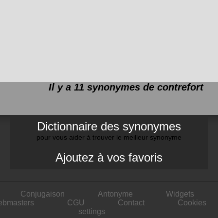
Il y a 11 synonymes de
contrefort
Dictionnaire des synonymes
pour vous aider à trouver le meilleur synonyme
Ajoutez à vos favoris
Conjugaison
Antonyme
Widgets
ebmasters
CGU
Contact
Cookies
settings