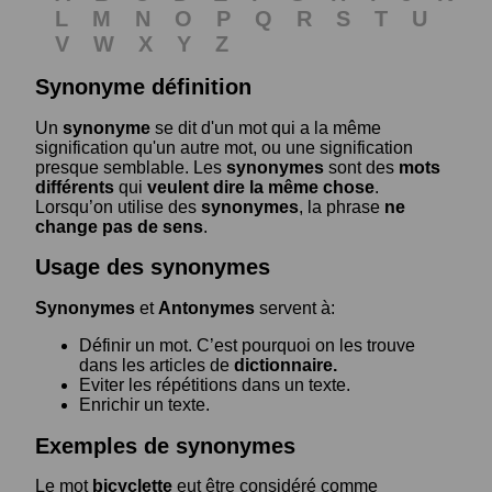
L
M
N
O
P
Q
R
S
T
U
V
W
X
Y
Z
Synonyme définition
Un
synonyme
se dit d'un mot qui a la même
signification qu'un autre mot, ou une signification
presque semblable. Les
synonymes
sont des
mots
différents
qui
veulent dire la même chose
.
Lorsqu’on utilise des
synonymes
, la phrase
ne
change pas de sens
.
Usage des synonymes
Synonymes
et
Antonymes
servent à:
Définir un mot. C’est pourquoi on les trouve
dans les articles de
dictionnaire.
Eviter les répétitions dans un texte.
Enrichir un texte.
Exemples de synonymes
Le mot
bicyclette
eut être considéré comme