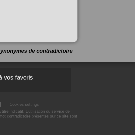
6 synonymes de
contradictoire
à vos favoris
Cookies settings
e indicatif. L'utilisation du service de
ot contradictoire présentés sur ce site sont