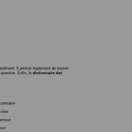
anément. Il permet également de trouver
n question. Enfin, le
dictionnaire des
contraire
créer
amour
voir