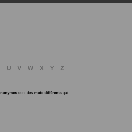
T
U
V
W
X
Y
Z
ynonymes
sont des
mots différents
qui