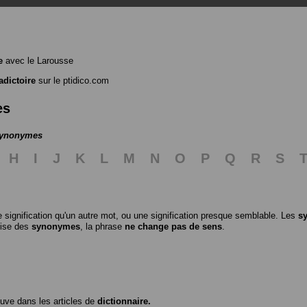
e
avec le Larousse
adictoire
sur le ptidico.com
es
 synonymes
H
I
J
K
L
M
N
O
P
Q
R
S
 signification qu'un autre mot, ou une signification presque semblable. Les
s
ilise des
synonymes
, la phrase
ne change pas de sens
.
ouve dans les articles de
dictionnaire.