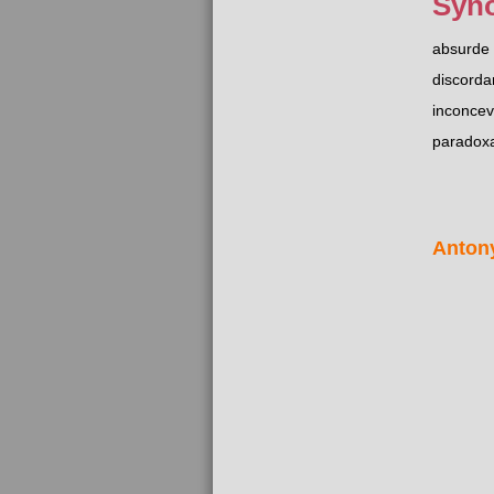
Syn
absurde
discorda
inconcev
paradoxa
Anton