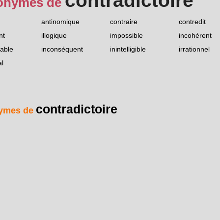
contradictoire
onymes de
antinomique
contraire
contredit
nt
illogique
impossible
incohérent
able
inconséquent
inintelligible
irrationnel
l
contradictoire
ymes de