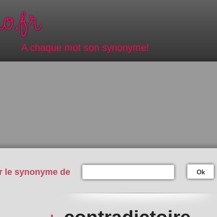
A chaque mot son synonyme!
r le synonyme de
Ok