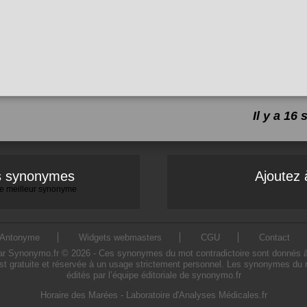
Il y a 1
es synonymes
Ajoutez 
 le meilleur synonyme
Antonyme
Widgets webmasters
CGU
Contact
 Synonymo.fr © 2026 - Ces synonymes du mot contradictoire sont donnés à titr
st gratuite et réservée à un usage strictement personnel. Les synonymes du m
édités par l’équipe éditoriale de synonymo.fr
Horaire des Marées
-
Laboratoire d'Analyses Médicales.fr