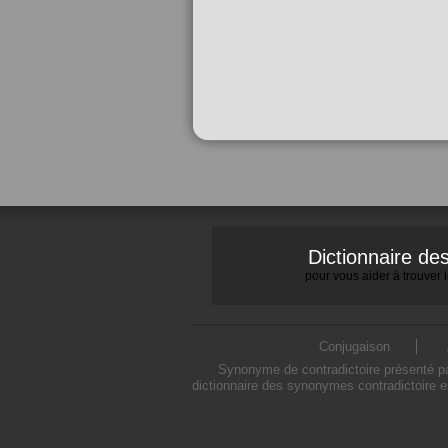
Dictionnaire d
pour vous aider à trouver
Conjugaison
Synonyme de contradictoire présenté par
dictionnaire des synonymes contradictoire e