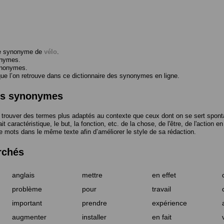
me synonyme de
vélo
.
onymes.
ynonymes.
 l’on retrouve dans ce dictionnaire des synonymes en ligne.
des synonymes
trouver des termes plus adaptés au contexte que ceux dont on se sert spont
t caractéristique, le but, la fonction, etc. de la chose, de l'être, de l'action e
e mots dans le même texte afin d’améliorer le style de sa rédaction.
rchés
anglais
mettre
en effet
problème
pour
travail
important
prendre
expérience
augmenter
installer
en fait