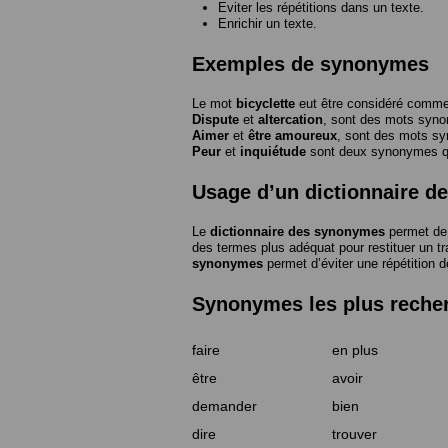
Eviter les répétitions dans un texte.
Enrichir un texte.
Exemples de synonymes
Le mot
bicyclette
eut être considéré com
Dispute
et
altercation
, sont des mots syn
Aimer
et
être amoureux
, sont des mots s
Peur
et
inquiétude
sont deux synonymes que
Usage d’un dictionnaire 
Le
dictionnaire des synonymes
permet de 
des termes plus adéquat pour restituer un trai
synonymes
permet d’éviter une répétition d
Synonymes les plus reche
faire
en plus
être
avoir
demander
bien
dire
trouver