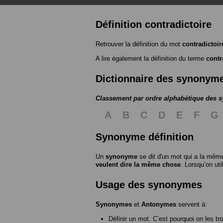
Définition contradictoire
Retrouver la définition du mot
contradictoir
A lire également la définition du terme
contr
Dictionnaire des synonym
Classement par ordre alphabétique des
A
B
C
D
E
F
G
Synonyme définition
Un
synonyme
se dit d'un mot qui a la même
veulent dire la même chose
. Lorsqu’on ut
Usage des synonymes
Synonymes
et
Antonymes
servent à:
Définir un mot. C’est pourquoi on les tr