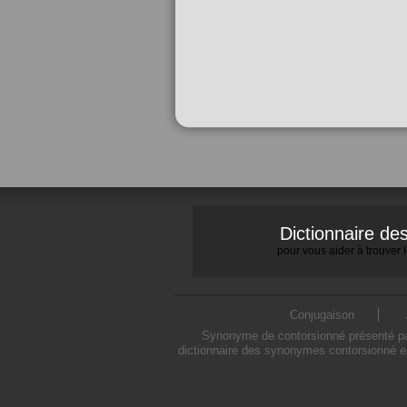
Dictionnaire d
pour vous aider à trouver
Conjugaison
Synonyme de contorsionné présenté par
dictionnaire des synonymes contorsionné es