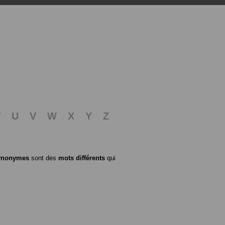
T
U
V
W
X
Y
Z
ynonymes
sont des
mots différents
qui