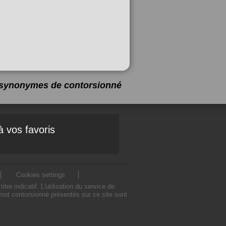
 3 synonymes de
contorsionné
à vos favoris
Cookies settings
indicatif. L'utilisation du service de
mot contorsionné présentés sur ce site sont