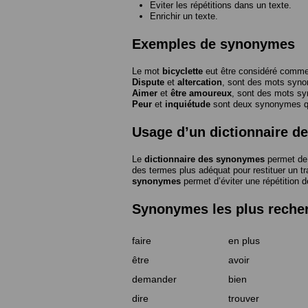
Eviter les répétitions dans un texte.
Enrichir un texte.
Exemples de synonymes
Le mot
bicyclette
eut être considéré com
Dispute
et
altercation
, sont des mots syn
Aimer
et
être amoureux
, sont des mots s
Peur
et
inquiétude
sont deux synonymes que
Usage d’un dictionnaire 
Le
dictionnaire des synonymes
permet de 
des termes plus adéquat pour restituer un trai
synonymes
permet d’éviter une répétition d
Synonymes les plus reche
faire
en plus
être
avoir
demander
bien
dire
trouver