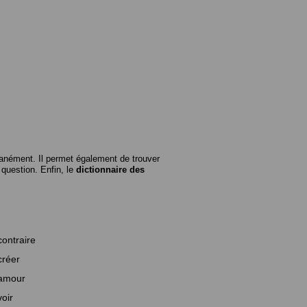
anément. Il permet également de trouver
n question. Enfin, le
dictionnaire des
contraire
créer
amour
voir