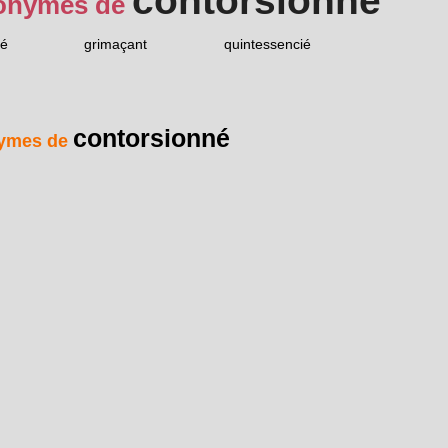
contorsionné
onymes de
né
grimaçant
quintessencié
contorsionné
ymes de