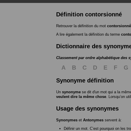
Définition contorsionné
Retrouver la définition du mot
contorsionné
A lire également la définition du terme
cont
Dictionnaire des synonym
Classement par ordre alphabétique des
A
B
C
D
E
F
G
Synonyme définition
Un
synonyme
se dit d'un mot qui a la même
veulent dire la même chose
. Lorsqu’on ut
Usage des synonymes
Synonymes
et
Antonymes
servent à:
Définir un mot. C’est pourquoi on les tr