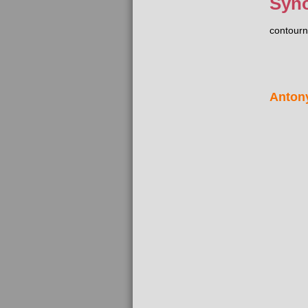
Syn
contour
Anton