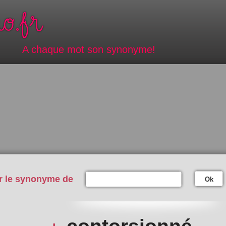
A chaque mot son synonyme!
r le synonyme de
Ok