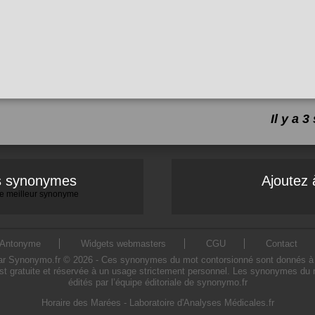
Il y a
es synonymes
Ajoutez 
 le meilleur synonyme
Antonyme
Widgets webmasters
CGU
Contact
 Synonymo.fr © 2026 - Ces synonymes du mot contorsionné sont donnés à titre 
t gratuite et réservée à un usage strictement personnel. Les synonymes du 
édités par l’équipe éditoriale de synonymo.fr
Horaire des Marées
-
Laboratoire d'Analyses Médicales.fr