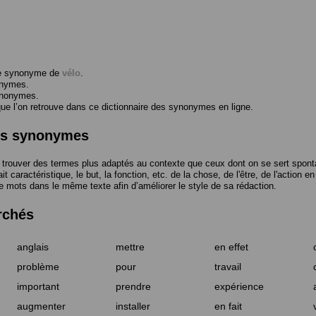
me synonyme de
vélo
.
onymes.
ynonymes.
 l’on retrouve dans ce dictionnaire des synonymes en ligne.
des synonymes
trouver des termes plus adaptés au contexte que ceux dont on se sert spont
t caractéristique, le but, la fonction, etc. de la chose, de l'être, de l'action e
e mots dans le même texte afin d’améliorer le style de sa rédaction.
rchés
anglais
mettre
en effet
problème
pour
travail
important
prendre
expérience
augmenter
installer
en fait