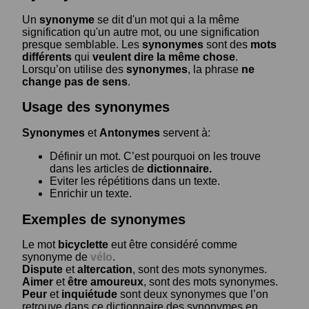
Un
synonyme
se dit d'un mot qui a la même
signification qu'un autre mot, ou une signification
presque semblable. Les
synonymes
sont des
mots
différents
qui
veulent dire la même chose
.
Lorsqu’on utilise des
synonymes
, la phrase
ne
change pas de sens
.
Usage des synonymes
Synonymes
et
Antonymes
servent à:
Définir un mot. C’est pourquoi on les trouve
dans les articles de
dictionnaire.
Eviter les répétitions dans un texte.
Enrichir un texte.
Exemples de synonymes
Le mot
bicyclette
eut être considéré comme
synonyme de
vélo
.
Dispute
et
altercation
, sont des mots synonymes.
Aimer
et
être amoureux
, sont des mots synonymes.
Peur
et
inquiétude
sont deux synonymes que l’on
retrouve dans ce dictionnaire des synonymes en