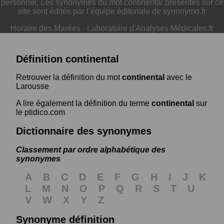
personnel. Les synonymes du mot continental présentés sur ce
site sont édités par l’équipe éditoriale de synonymo.fr
Horaire des Marées
-
Laboratoire d'Analyses Médicales.fr
Définition continental
Retrouver la définition du mot
continental
avec le
Larousse
A lire également la définition du terme
continental
sur
le ptidico.com
Dictionnaire des synonymes
Classement par ordre alphabétique des
synonymes
A
B
C
D
E
F
G
H
I
J
K
L
M
N
O
P
Q
R
S
T
U
V
W
X
Y
Z
Synonyme définition