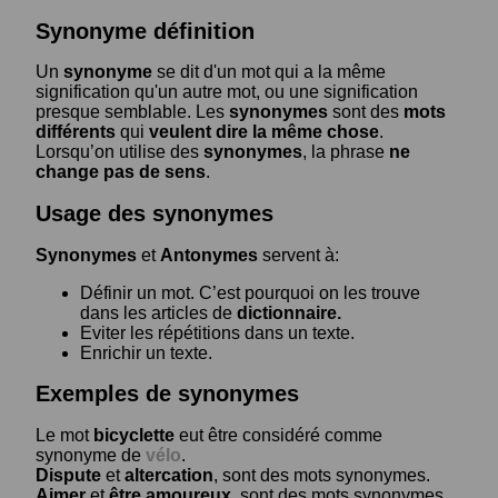
Synonyme définition
Un
synonyme
se dit d'un mot qui a la même
signification qu'un autre mot, ou une signification
presque semblable. Les
synonymes
sont des
mots
différents
qui
veulent dire la même chose
.
Lorsqu’on utilise des
synonymes
, la phrase
ne
change pas de sens
.
Usage des synonymes
Synonymes
et
Antonymes
servent à:
Définir un mot. C’est pourquoi on les trouve
dans les articles de
dictionnaire.
Eviter les répétitions dans un texte.
Enrichir un texte.
Exemples de synonymes
Le mot
bicyclette
eut être considéré comme
synonyme de
vélo
.
Dispute
et
altercation
, sont des mots synonymes.
Aimer
et
être amoureux
, sont des mots synonymes.