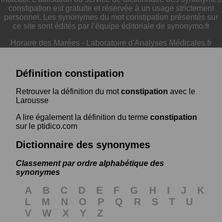
constipation est gratuite et réservée à un usage strictement
personnel. Les synonymes du mot constipation présentés sur
ce site sont édités par l’équipe éditoriale de synonymo.fr
Horaire des Marées
-
Laboratoire d'Analyses Médicales.fr
Définition constipation
Retrouver la définition du mot
constipation
avec le
Larousse
A lire également la définition du terme
constipation
sur le ptidico.com
Dictionnaire des synonymes
Classement par ordre alphabétique des
synonymes
A
B
C
D
E
F
G
H
I
J
K
L
M
N
O
P
Q
R
S
T
U
V
W
X
Y
Z