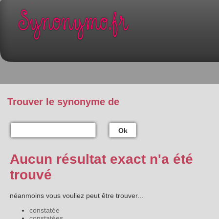
Trouver le synonyme de
Ok
Aucun résultat exact n'a été
trouvé
néanmoins vous vouliez peut être trouver...
constatée
constatées