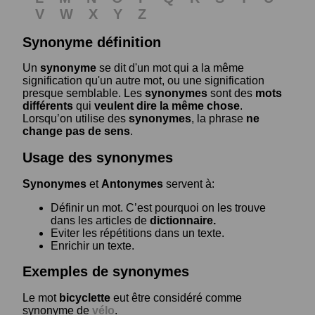
V
W
X
Y
Z
Synonyme définition
Un
synonyme
se dit d'un mot qui a la même
signification qu'un autre mot, ou une signification
presque semblable. Les
synonymes
sont des
mots
différents
qui
veulent dire la même chose
.
Lorsqu’on utilise des
synonymes
, la phrase
ne
change pas de sens
.
Usage des synonymes
Synonymes
et
Antonymes
servent à:
Définir un mot. C’est pourquoi on les trouve
dans les articles de
dictionnaire.
Eviter les répétitions dans un texte.
Enrichir un texte.
Exemples de synonymes
Le mot
bicyclette
eut être considéré comme
synonyme de
vélo
.