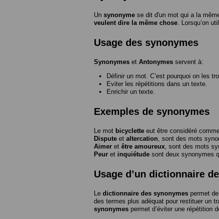
Un
synonyme
se dit d'un mot qui a la même
veulent dire la même chose
. Lorsqu’on ut
Usage des synonymes
Synonymes
et
Antonymes
servent à:
Définir un mot. C’est pourquoi on les tr
Eviter les répétitions dans un texte.
Enrichir un texte.
Exemples de synonymes
Le mot
bicyclette
eut être considéré com
Dispute
et
altercation
, sont des mots syn
Aimer
et
être amoureux
, sont des mots s
Peur
et
inquiétude
sont deux synonymes que
Usage d’un dictionnaire 
Le
dictionnaire des synonymes
permet de 
des termes plus adéquat pour restituer un trai
synonymes
permet d’éviter une répétition d