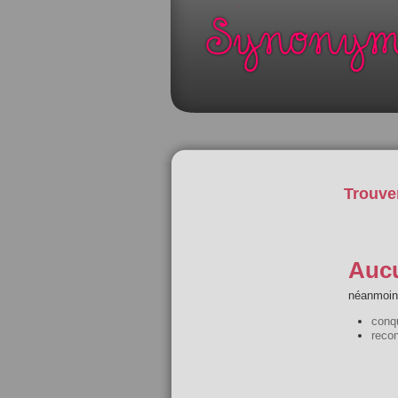
Trouve
Aucu
néanmoins
conqu
recon