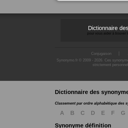
Dictionnaire d
pour vous aider à trouver
Conjugaison
Synonymo.fr © 2009 - 2026. Ces synonymes s
strictement personnel
Dictionnaire des synonym
Classement par ordre alphabétique des
A
B
C
D
E
F
G
Synonyme définition