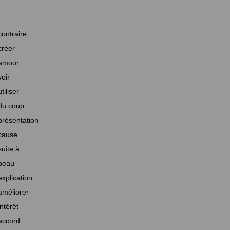
contraire
créer
amour
voir
utiliser
du coup
présentation
cause
suite à
beau
explication
améliorer
intérêt
accord