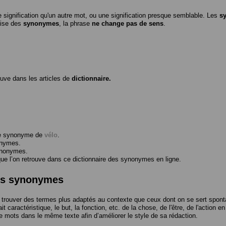
 signification qu'un autre mot, ou une signification presque semblable. Les
s
ilise des
synonymes
, la phrase
ne change pas de sens
.
ouve dans les articles de
dictionnaire.
me synonyme de
vélo
.
onymes.
ynonymes.
 l’on retrouve dans ce dictionnaire des synonymes en ligne.
des synonymes
trouver des termes plus adaptés au contexte que ceux dont on se sert spont
t caractéristique, le but, la fonction, etc. de la chose, de l'être, de l'action e
e mots dans le même texte afin d’améliorer le style de sa rédaction.