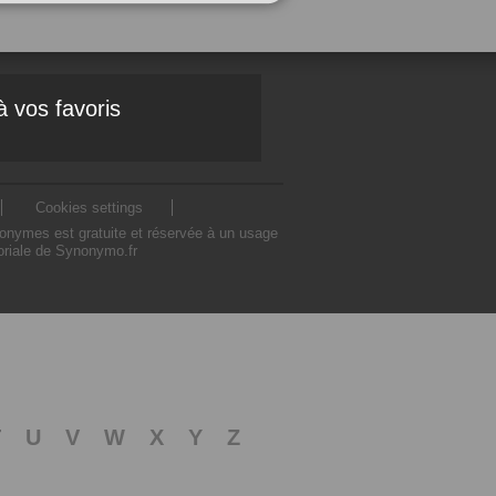
à vos favoris
Cookies settings
nonymes est gratuite et réservée à un usage
toriale de Synonymo.fr
T
U
V
W
X
Y
Z