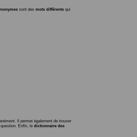
ynonymes
sont des
mots différents
qui
anément. Il permet également de trouver
n question. Enfin, le
dictionnaire des