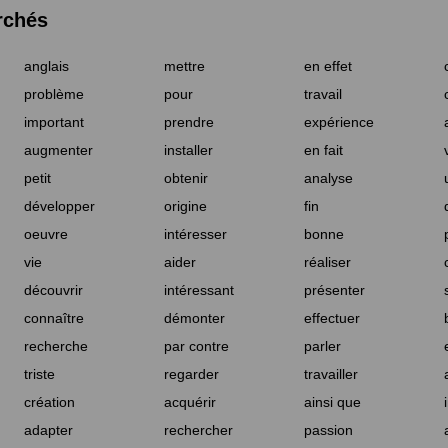
rchés
anglais
mettre
en effet
problème
pour
travail
important
prendre
expérience
augmenter
installer
en fait
petit
obtenir
analyse
développer
origine
fin
oeuvre
intéresser
bonne
vie
aider
réaliser
découvrir
intéressant
présenter
connaître
démonter
effectuer
recherche
par contre
parler
triste
regarder
travailler
création
acquérir
ainsi que
adapter
rechercher
passion