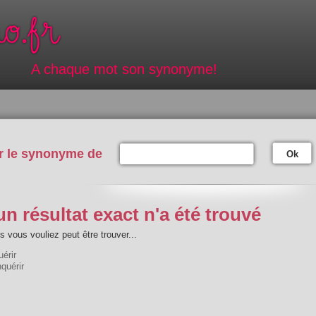
A chaque mot son synonyme!
r le synonyme de
Ok
n résultat exact n'a été trouvé
 vous vouliez peut être trouver...
érir
quérir