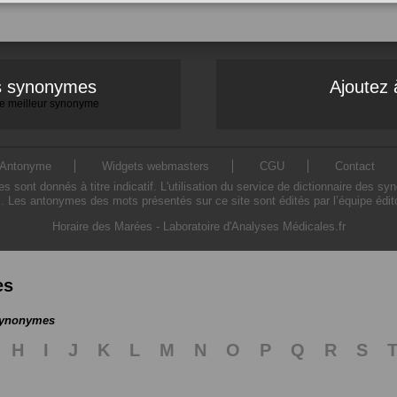
es synonymes
Ajoutez 
 le meilleur synonyme
Antonyme
Widgets webmasters
CGU
Contact
ont donnés à titre indicatif. L'utilisation du service de dictionnaire des sy
. Les antonymes des mots présentés sur ce site sont édités par l’équipe édi
Horaire des Marées
-
Laboratoire d'Analyses Médicales.fr
es
 synonymes
H
I
J
K
L
M
N
O
P
Q
R
S