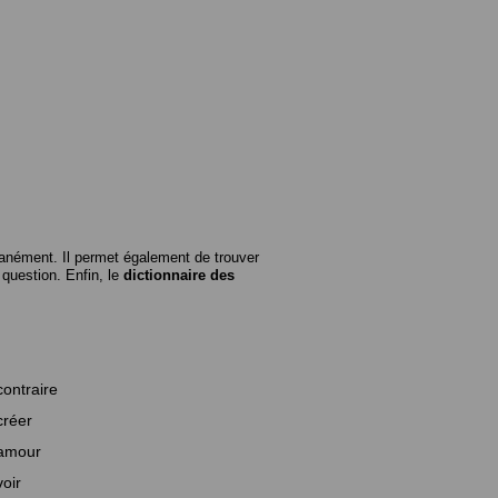
anément. Il permet également de trouver
n question. Enfin, le
dictionnaire des
contraire
créer
amour
voir