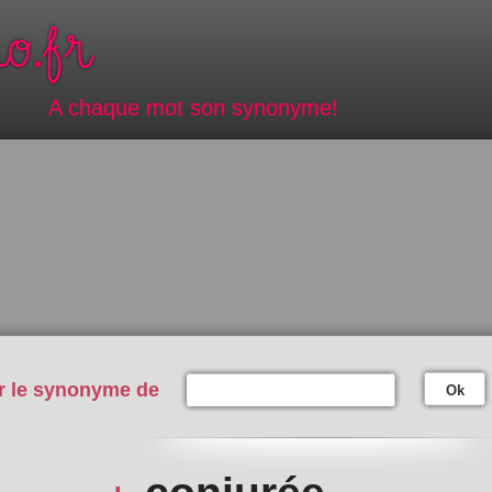
A chaque mot son synonyme!
r le synonyme de
Ok