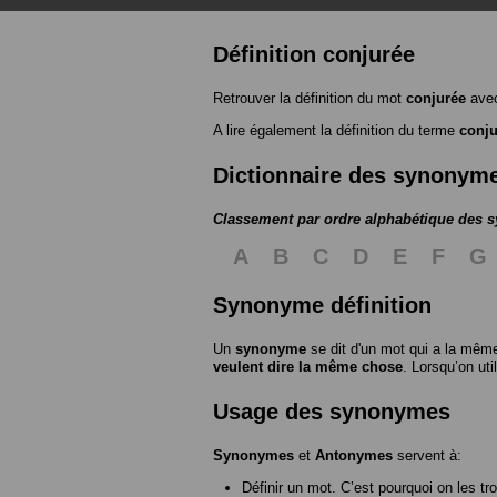
Définition conjurée
Retrouver la définition du mot
conjurée
avec
A lire également la définition du terme
conju
Dictionnaire des synonym
Classement par ordre alphabétique des
A
B
C
D
E
F
G
Synonyme définition
Un
synonyme
se dit d'un mot qui a la même
veulent dire la même chose
. Lorsqu’on ut
Usage des synonymes
Synonymes
et
Antonymes
servent à:
Définir un mot. C’est pourquoi on les tr