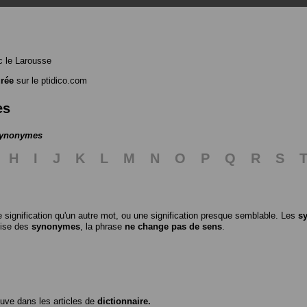
 le Larousse
rée
sur le ptidico.com
es
 synonymes
H
I
J
K
L
M
N
O
P
Q
R
S
 signification qu'un autre mot, ou une signification presque semblable. Les
s
ilise des
synonymes
, la phrase
ne change pas de sens
.
ouve dans les articles de
dictionnaire.