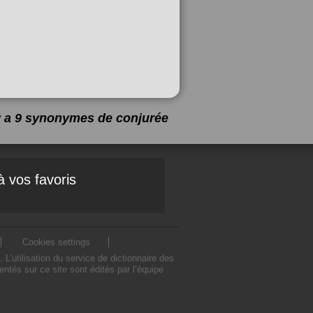
 y a 9 synonymes de
conjurée
à vos favoris
Cookies settings
'utilisation du service de dictionnaire des
tés sur ce site sont édités par l’équipe