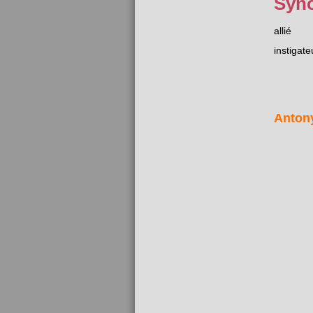
Syn
allié
instigate
Anton