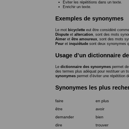
Eviter les répétitions dans un texte.
Enrichir un texte.
Exemples de synonymes
Le mot
bicyclette
eut être considéré com
Dispute
et
altercation
, sont des mots syn
Aimer
et
être amoureux
, sont des mots s
Peur
et
inquiétude
sont deux synonymes que
Usage d’un dictionnaire 
Le
dictionnaire des synonymes
permet de 
des termes plus adéquat pour restituer un trai
synonymes
permet d’éviter une répétition d
Synonymes les plus reche
faire
en plus
être
avoir
demander
bien
dire
trouver