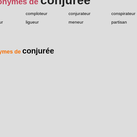
conjurée
onymes de
comploteur
conjurateur
conspirateur
ur
ligueur
meneur
partisan
conjurée
ymes de