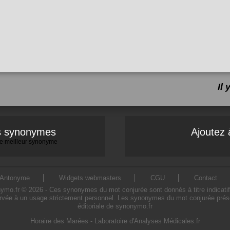
Il
es synonymes
Ajoutez 
 le meilleur synonyme
Antonyme
Widgets webmasters
CGU
Contact
.fr © 2026 - Ces synonymes du mot conjurée sont donnés à titre indicatif. L
rvée à un usage strictement personnel. Les synonymes du mot conjurée présen
éditoriale de synonymo.fr
Horaire des Marées
-
Laboratoire d'Analyses Médicales.fr