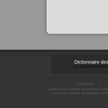
Dictionnaire d
pour vous aider à trouver
Conjugaison
Synonyme de conjurée présenté par Synonymo
synonymes conjurée est gratuite et rése