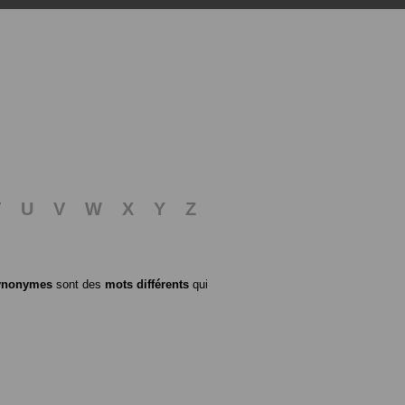
T
U
V
W
X
Y
Z
ynonymes
sont des
mots différents
qui