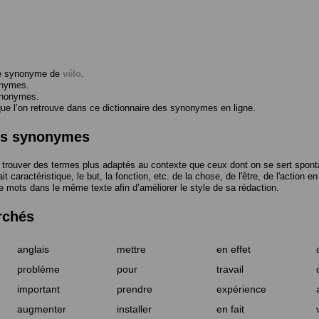
me synonyme de
vélo
.
onymes.
ynonymes.
 l’on retrouve dans ce dictionnaire des synonymes en ligne.
des synonymes
trouver des termes plus adaptés au contexte que ceux dont on se sert spont
t caractéristique, le but, la fonction, etc. de la chose, de l'être, de l'action e
e mots dans le même texte afin d’améliorer le style de sa rédaction.
rchés
anglais
mettre
en effet
problème
pour
travail
important
prendre
expérience
augmenter
installer
en fait