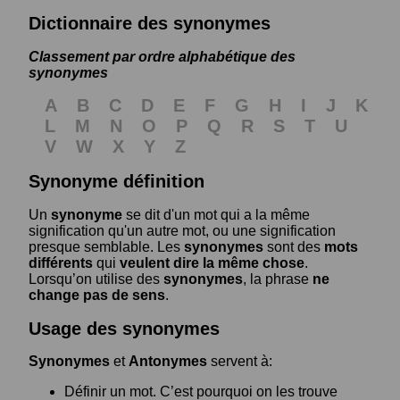
Dictionnaire des synonymes
Classement par ordre alphabétique des
synonymes
A
B
C
D
E
F
G
H
I
J
K
L
M
N
O
P
Q
R
S
T
U
V
W
X
Y
Z
Synonyme définition
Un
synonyme
se dit d'un mot qui a la même
signification qu'un autre mot, ou une signification
presque semblable. Les
synonymes
sont des
mots
différents
qui
veulent dire la même chose
.
Lorsqu’on utilise des
synonymes
, la phrase
ne
change pas de sens
.
Usage des synonymes
Synonymes
et
Antonymes
servent à:
Définir un mot. C’est pourquoi on les trouve