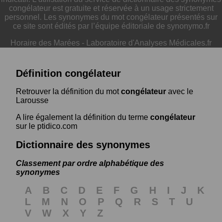
congélateur est gratuite et réservée à un usage strictement
personnel. Les synonymes du mot congélateur présentés sur
ce site sont édités par l’équipe éditoriale de synonymo.fr
Horaire des Marées
-
Laboratoire d'Analyses Médicales.fr
Définition congélateur
Retrouver la définition du mot
congélateur
avec le
Larousse
A lire également la définition du terme
congélateur
sur le ptidico.com
Dictionnaire des synonymes
Classement par ordre alphabétique des
synonymes
A
B
C
D
E
F
G
H
I
J
K
L
M
N
O
P
Q
R
S
T
U
V
W
X
Y
Z