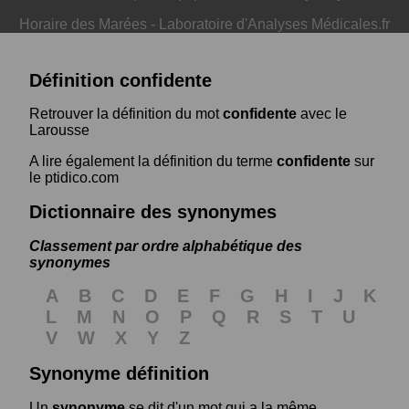
Horaire des Marées
-
Laboratoire d'Analyses Médicales.fr
Définition confidente
Retrouver la définition du mot
confidente
avec le
Larousse
A lire également la définition du terme
confidente
sur
le ptidico.com
Dictionnaire des synonymes
Classement par ordre alphabétique des
synonymes
A
B
C
D
E
F
G
H
I
J
K
L
M
N
O
P
Q
R
S
T
U
V
W
X
Y
Z
Synonyme définition
Un
synonyme
se dit d'un mot qui a la même