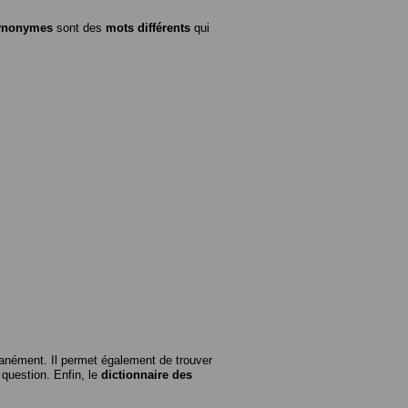
ynonymes
sont des
mots différents
qui
anément. Il permet également de trouver
n question. Enfin, le
dictionnaire des