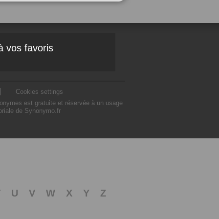
à vos favoris
Cookies settings
nonymes est gratuite et réservée à un usage
toriale de Synonymo.fr
T
U
V
W
X
Y
Z