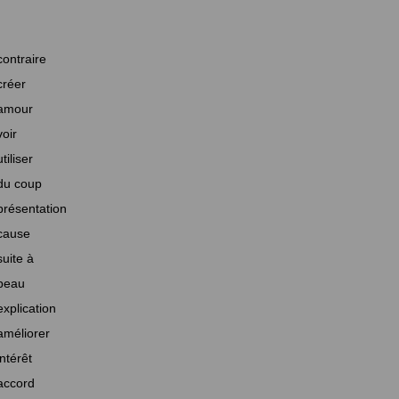
contraire
créer
amour
voir
utiliser
du coup
présentation
cause
suite à
beau
explication
améliorer
intérêt
accord