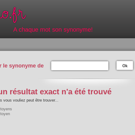
A chaque mot son synonyme!
r le synonyme de
Ok
n résultat exact n'a été trouvé
 vous vouliez peut être trouver...
itoyens
itoyen