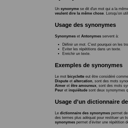
Un
synonyme
se dit d'un mot qui a la même
veulent dire la même chose
. Lorsqu’on ut
Usage des synonymes
Synonymes
et
Antonymes
servent à:
Définir un mot. C’est pourquoi on les tr
Eviter les répétitions dans un texte.
Enrichir un texte.
Exemples de synonymes
Le mot
bicyclette
eut être considéré com
Dispute
et
altercation
, sont des mots syn
Aimer
et
être amoureux
, sont des mots s
Peur
et
inquiétude
sont deux synonymes que
Usage d’un dictionnaire 
Le
dictionnaire des synonymes
permet de 
des termes plus adéquat pour restituer un trai
synonymes
permet d’éviter une répétition d