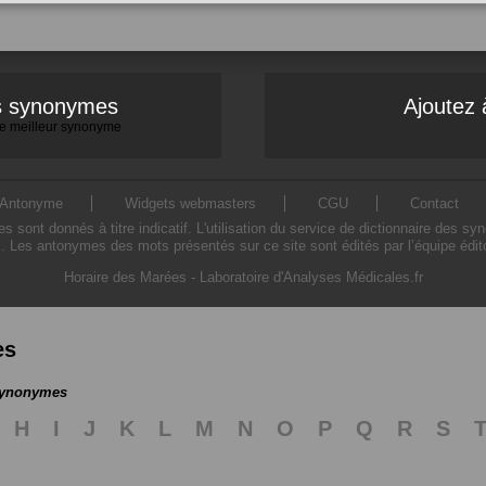
es synonymes
Ajoutez 
 le meilleur synonyme
Antonyme
Widgets webmasters
CGU
Contact
ont donnés à titre indicatif. L'utilisation du service de dictionnaire des sy
. Les antonymes des mots présentés sur ce site sont édités par l’équipe édi
Horaire des Marées
-
Laboratoire d'Analyses Médicales.fr
es
 synonymes
H
I
J
K
L
M
N
O
P
Q
R
S