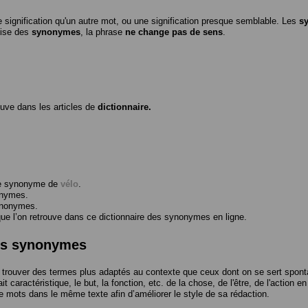
 signification qu'un autre mot, ou une signification presque semblable. Les
s
ilise des
synonymes
, la phrase
ne change pas de sens
.
ouve dans les articles de
dictionnaire.
me synonyme de
vélo
.
onymes.
ynonymes.
 l’on retrouve dans ce dictionnaire des synonymes en ligne.
des synonymes
trouver des termes plus adaptés au contexte que ceux dont on se sert spont
t caractéristique, le but, la fonction, etc. de la chose, de l'être, de l'action e
e mots dans le même texte afin d’améliorer le style de sa rédaction.