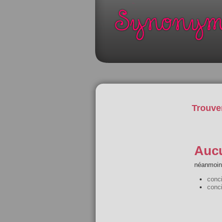
Trouve
Aucu
néanmoins
conc
conc