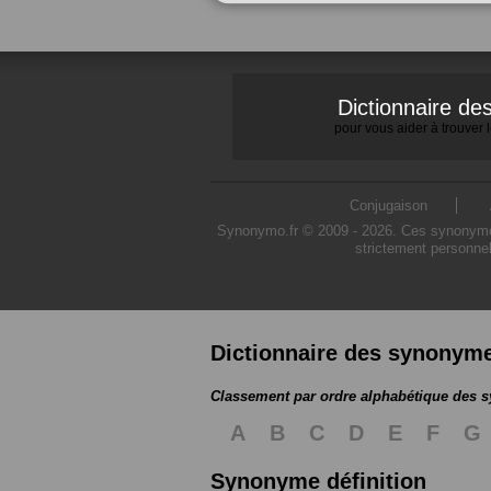
Dictionnaire d
pour vous aider à trouver
Conjugaison
Synonymo.fr © 2009 - 2026. Ces synonymes s
strictement personnel
Dictionnaire des synonym
Classement par ordre alphabétique des
A
B
C
D
E
F
G
Synonyme définition