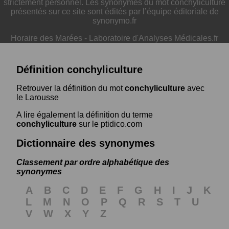
strictement personnel. Les synonymes du mot conchyliculture
présentés sur ce site sont édités par l’équipe éditoriale de
synonymo.fr
Horaire des Marées
-
Laboratoire d'Analyses Médicales.fr
Définition conchyliculture
Retrouver la définition du mot
conchyliculture
avec
le Larousse
A lire également la définition du terme
conchyliculture
sur le ptidico.com
Dictionnaire des synonymes
Classement par ordre alphabétique des
synonymes
A
B
C
D
E
F
G
H
I
J
K
L
M
N
O
P
Q
R
S
T
U
V
W
X
Y
Z