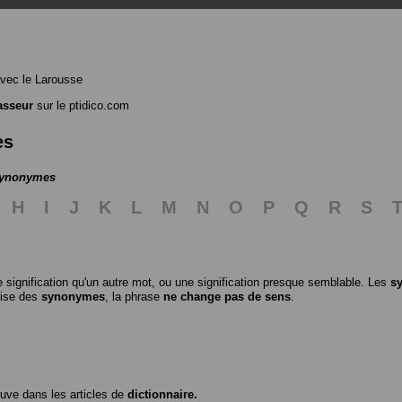
vec le Larousse
asseur
sur le ptidico.com
es
 synonymes
H
I
J
K
L
M
N
O
P
Q
R
S
 signification qu'un autre mot, ou une signification presque semblable. Les
s
ilise des
synonymes
, la phrase
ne change pas de sens
.
ouve dans les articles de
dictionnaire.