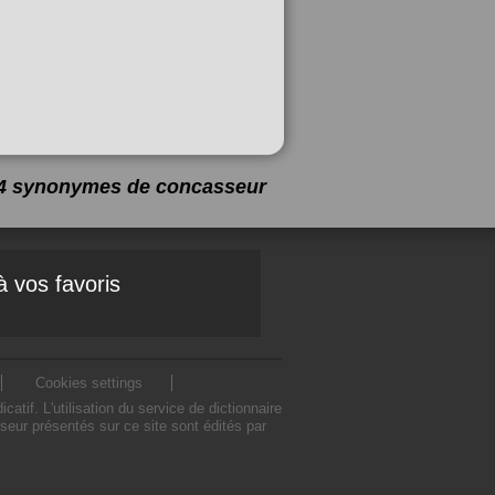
a 4 synonymes de
concasseur
à vos favoris
Cookies settings
f. L'utilisation du service de dictionnaire
ur présentés sur ce site sont édités par