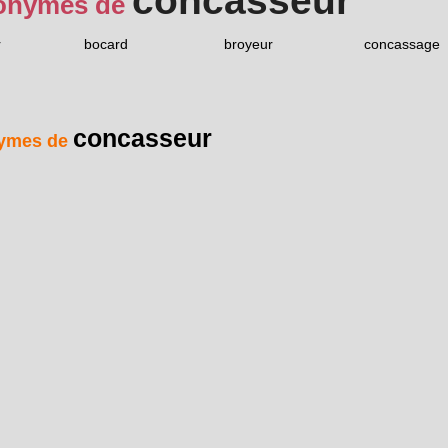
concasseur
onymes de
r
bocard
broyeur
concassage
concasseur
ymes de