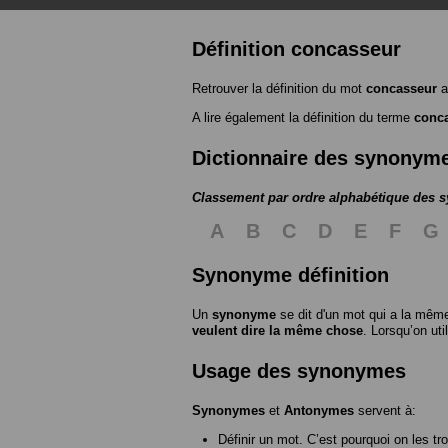
Définition concasseur
Retrouver la définition du mot
concasseur
a
A lire également la définition du terme
conc
Dictionnaire des synonym
Classement par ordre alphabétique des
A
B
C
D
E
F
G
Synonyme définition
Un
synonyme
se dit d'un mot qui a la même
veulent dire la même chose
. Lorsqu’on ut
Usage des synonymes
Synonymes
et
Antonymes
servent à:
Définir un mot. C’est pourquoi on les tr