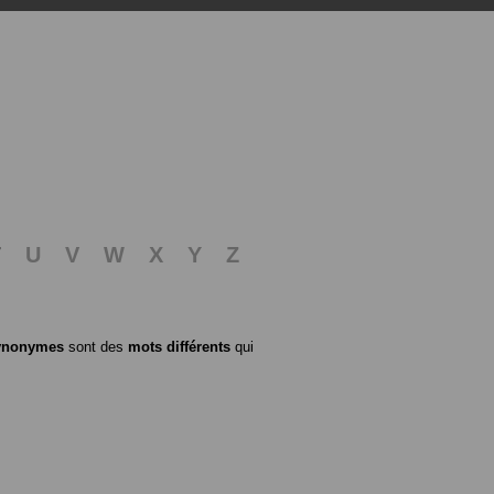
T
U
V
W
X
Y
Z
ynonymes
sont des
mots différents
qui