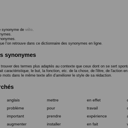
me synonyme de
vélo
.
onymes.
ynonymes.
 l’on retrouve dans ce dictionnaire des synonymes en ligne.
des synonymes
trouver des termes plus adaptés au contexte que ceux dont on se sert spont
t caractéristique, le but, la fonction, etc. de la chose, de l'être, de l'action e
e mots dans le même texte afin d’améliorer le style de sa rédaction.
rchés
anglais
mettre
en effet
problème
pour
travail
important
prendre
expérience
augmenter
installer
en fait