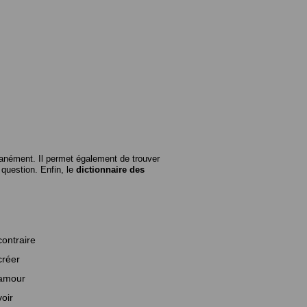
anément. Il permet également de trouver
n question. Enfin, le
dictionnaire des
contraire
créer
amour
voir