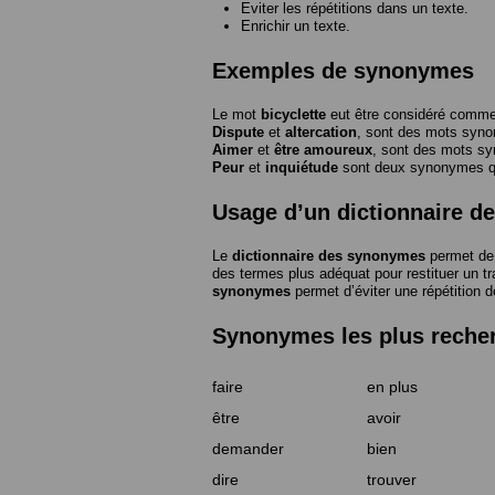
Eviter les répétitions dans un texte.
Enrichir un texte.
Exemples de synonymes
Le mot
bicyclette
eut être considéré com
Dispute
et
altercation
, sont des mots syn
Aimer
et
être amoureux
, sont des mots s
Peur
et
inquiétude
sont deux synonymes que
Usage d’un dictionnaire 
Le
dictionnaire des synonymes
permet de 
des termes plus adéquat pour restituer un trai
synonymes
permet d’éviter une répétition d
Synonymes les plus reche
faire
en plus
être
avoir
demander
bien
dire
trouver