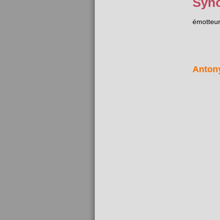
Syn
émotteu
Anton