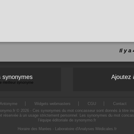
Il y 
es synonymes
Ajoutez 
 le meilleur synonyme
Antonyme
Widgets webmasters
CGU
Contact
mo.fr © 2026 - Ces synonymes du mot concasseur sont donnés à titre indicati
t réservée à un usage strictement personnel. Les synonymes du mot concasse
l’équipe éditoriale de synonymo.fr
Horaire des Marées
-
Laboratoire d'Analyses Médicales.fr