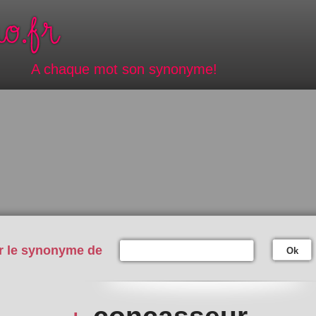
A chaque mot son synonyme!
r le synonyme de
Ok