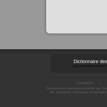
Dictionnaire d
pour vous aider à trouver
Conjugaison
Synonyme de concasseur présenté par Synony
des synonymes concasseur est gratuite e