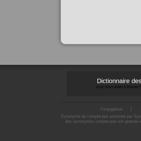
Dictionnaire d
pour vous aider à trouver
Conjugaison
Synonyme de compte-pas présenté par Synony
des synonymes compte-pas est gratuite e