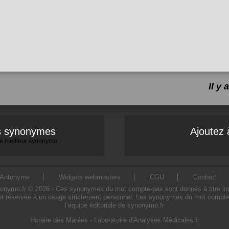
Il y
es synonymes
Ajoutez 
 le meilleur synonyme
Antonyme
Widgets webmasters
CGU
Contact
mo.fr © 2026 - Ces synonymes du mot compte-pas sont donnés à titre indicati
t réservée à un usage strictement personnel. Les synonymes du mot compte-p
l’équipe éditoriale de synonymo.fr
Horaire des Marées
-
Laboratoire d'Analyses Médicales.fr