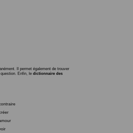
anément. Il permet également de trouver
n question. Enfin, le
dictionnaire des
contraire
créer
amour
voir