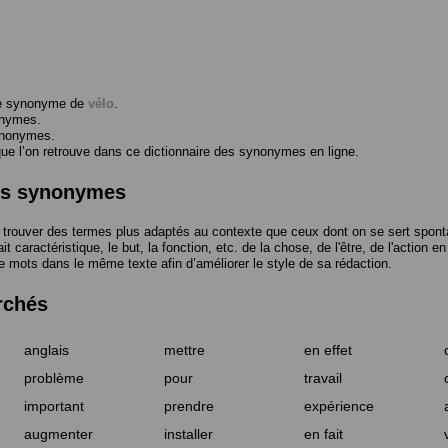
me synonyme de
vélo
.
onymes.
ynonymes.
 l’on retrouve dans ce dictionnaire des synonymes en ligne.
des synonymes
trouver des termes plus adaptés au contexte que ceux dont on se sert spont
t caractéristique, le but, la fonction, etc. de la chose, de l'être, de l'action e
e mots dans le même texte afin d’améliorer le style de sa rédaction.
rchés
anglais
mettre
en effet
problème
pour
travail
important
prendre
expérience
augmenter
installer
en fait