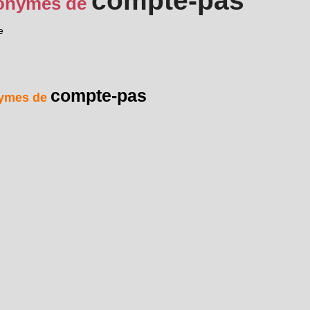
compte-pas
onymes de
e
compte-pas
ymes de