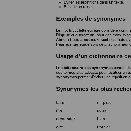
Eviter les répétitions dans un texte.
Enrichir un texte.
Exemples de synonymes
Le mot
bicyclette
eut être considéré com
Dispute
et
altercation
, sont des mots syn
Aimer
et
être amoureux
, sont des mots s
Peur
et
inquiétude
sont deux synonymes que
Usage d’un dictionnaire 
Le
dictionnaire des synonymes
permet de 
des termes plus adéquat pour restituer un trai
synonymes
permet d’éviter une répétition d
Synonymes les plus reche
faire
en plus
être
avoir
demander
bien
dire
trouver