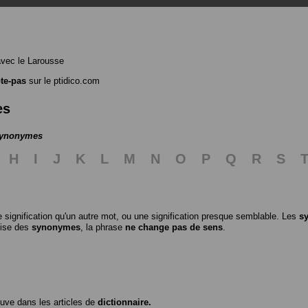
vec le Larousse
te-pas
sur le ptidico.com
es
 synonymes
H
I
J
K
L
M
N
O
P
Q
R
S
 signification qu'un autre mot, ou une signification presque semblable. Les
s
ilise des
synonymes
, la phrase
ne change pas de sens
.
ouve dans les articles de
dictionnaire.