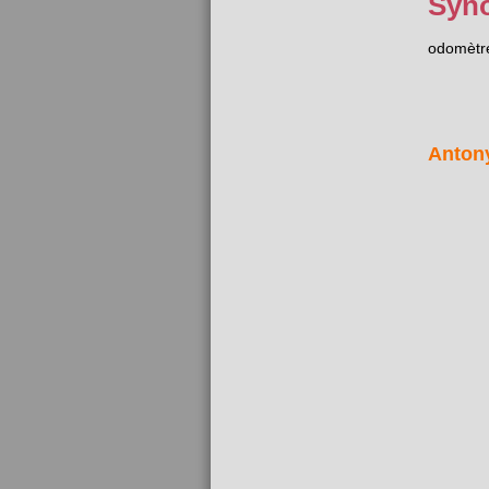
Syn
odomètr
Anton