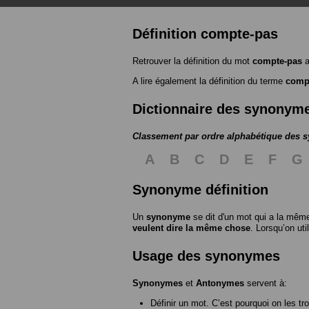
Définition compte-pas
Retrouver la définition du mot
compte-pas
a
A lire également la définition du terme
comp
Dictionnaire des synonym
Classement par ordre alphabétique des
A
B
C
D
E
F
G
Synonyme définition
Un
synonyme
se dit d'un mot qui a la même
veulent dire la même chose
. Lorsqu’on ut
Usage des synonymes
Synonymes
et
Antonymes
servent à:
Définir un mot. C’est pourquoi on les tr