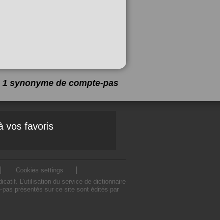
 a 1 synonyme de
compte-pas
à vos favoris
Cookies settings
f. L'utilisation du service de dictionnaire
as présentés sur ce site sont édités par