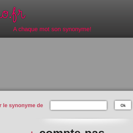
A chaque mot son synonyme!
r le synonyme de
Ok