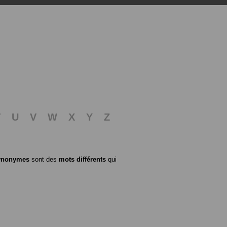
T
U
V
W
X
Y
Z
ynonymes
sont des
mots différents
qui