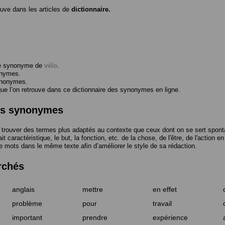
ouve dans les articles de
dictionnaire.
me synonyme de
vélo
.
onymes.
ynonymes.
 l’on retrouve dans ce dictionnaire des synonymes en ligne.
des synonymes
trouver des termes plus adaptés au contexte que ceux dont on se sert spont
t caractéristique, le but, la fonction, etc. de la chose, de l'être, de l'action e
e mots dans le même texte afin d’améliorer le style de sa rédaction.
rchés
anglais
mettre
en effet
problème
pour
travail
important
prendre
expérience