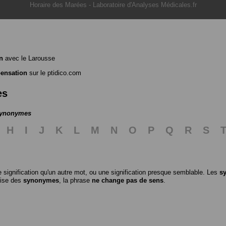
Horaire des Marées
-
Laboratoire d'Analyses Médicales.fr
n
avec le Larousse
ensation
sur le ptidico.com
es
 synonymes
H
I
J
K
L
M
N
O
P
Q
R
S
 signification qu'un autre mot, ou une signification presque semblable. Les
s
ilise des
synonymes
, la phrase
ne change pas de sens
.