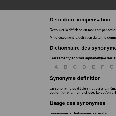
Définition compensation
Retrouver la définition du mot
compensatio
A lire également la définition du terme
comp
Dictionnaire des synonym
Classement par ordre alphabétique des
A
B
C
D
E
F
G
Synonyme définition
Un
synonyme
se dit d'un mot qui a la même
veulent dire la même chose
. Lorsqu’on ut
Usage des synonymes
Synonymes
et
Antonymes
servent à: