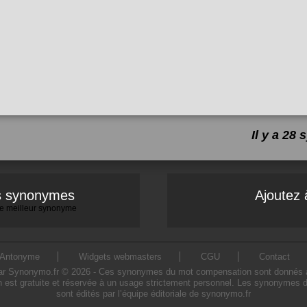
Il y a 2
es synonymes
Ajoutez 
 le meilleur synonyme
Antonyme
Widgets webmasters
CGU
Contact
Synonymo.fr © 2026 - Ces synonymes du mot compensation sont donnés à titre
est gratuite et réservée à un usage strictement personnel. Les synonymes 
sont édités par l’équipe éditoriale de synonymo.fr