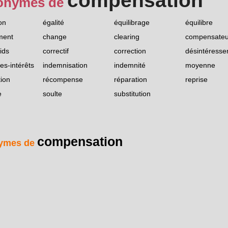
compensation
onymes de
on
égalité
équilibrage
équilibre
ment
change
clearing
compensateu
ids
correctif
correction
désintéress
s-intérêts
indemnisation
indemnité
moyenne
ion
récompense
réparation
reprise
e
soulte
substitution
compensation
ymes de