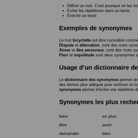
Définir un mot. C’est pourquoi on les tr
Eviter les répétitions dans un texte.
Enrichir un texte.
Exemples de synonymes
Le mot
bicyclette
eut être considéré com
Dispute
et
altercation
, sont des mots syn
Aimer
et
être amoureux
, sont des mots s
Peur
et
inquiétude
sont deux synonymes que
Usage d’un dictionnaire 
Le
dictionnaire des synonymes
permet de 
des termes plus adéquat pour restituer un trai
synonymes
permet d’éviter une répétition d
Synonymes les plus reche
faire
en plus
être
avoir
demander
bien