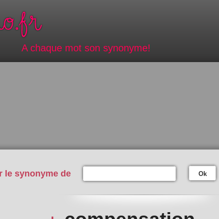
A chaque mot son synonyme!
r le synonyme de
Ok