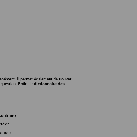
anément. Il permet également de trouver
n question. Enfin, le
dictionnaire des
contraire
créer
amour