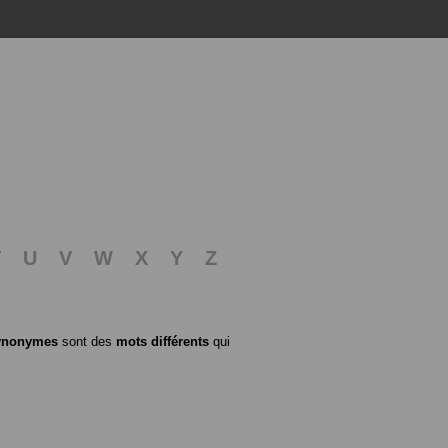
T
U
V
W
X
Y
Z
ynonymes
sont des
mots différents
qui