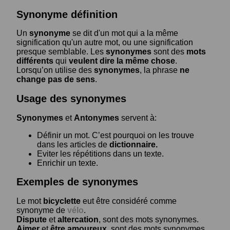
Synonyme définition
Un
synonyme
se dit d'un mot qui a la même
signification qu'un autre mot, ou une signification
presque semblable. Les
synonymes
sont des
mots
différents
qui
veulent dire la même chose
.
Lorsqu’on utilise des
synonymes
, la phrase
ne
change pas de sens
.
Usage des synonymes
Synonymes
et
Antonymes
servent à:
Définir un mot. C’est pourquoi on les trouve
dans les articles de
dictionnaire.
Eviter les répétitions dans un texte.
Enrichir un texte.
Exemples de synonymes
Le mot
bicyclette
eut être considéré comme
synonyme de
vélo
.
Dispute
et
altercation
, sont des mots synonymes.
Aimer
et
être amoureux
, sont des mots synonymes.