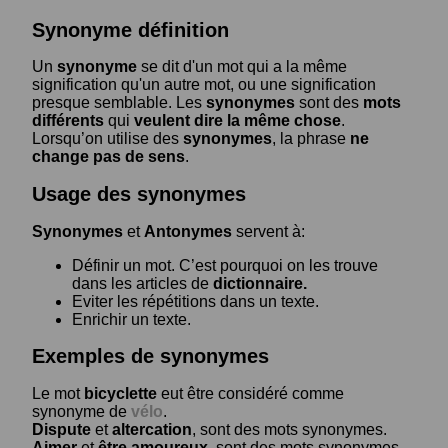
Synonyme définition
Un
synonyme
se dit d'un mot qui a la même
signification qu'un autre mot, ou une signification
presque semblable. Les
synonymes
sont des
mots
différents
qui
veulent dire la même chose
.
Lorsqu’on utilise des
synonymes
, la phrase
ne
change pas de sens
.
Usage des synonymes
Synonymes
et
Antonymes
servent à:
Définir un mot. C’est pourquoi on les trouve
dans les articles de
dictionnaire.
Eviter les répétitions dans un texte.
Enrichir un texte.
Exemples de synonymes
Le mot
bicyclette
eut être considéré comme
synonyme de
vélo
.
Dispute
et
altercation
, sont des mots synonymes.
Aimer
et
être amoureux
, sont des mots synonymes.